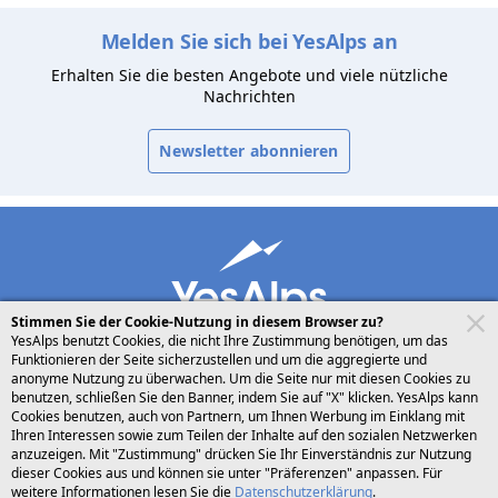
Melden Sie sich bei YesAlps an
Erhalten Sie die besten Angebote und viele nützliche
Nachrichten
Newsletter abonnieren
Stimmen Sie der Cookie-Nutzung in diesem Browser zu?
YesAlps benutzt Cookies, die nicht Ihre Zustimmung benötigen, um das
Funktionieren der Seite sicherzustellen und um die aggregierte und
anonyme Nutzung zu überwachen. Um die Seite nur mit diesen Cookies zu
benutzen, schließen Sie den Banner, indem Sie auf "X" klicken. YesAlps kann
desktop
folgen Sie uns auf
teilen
Cookies benutzen, auch von Partnern, um Ihnen Werbung im Einklang mit
Ihren Interessen sowie zum Teilen der Inhalte auf den sozialen Netzwerken
anzuzeigen. Mit "Zustimmung" drücken Sie Ihr Einverständnis zur Nutzung
Deutsch
dieser Cookies aus und können sie unter "Präferenzen" anpassen. Für
weitere Informationen lesen Sie die
Datenschutzerklärung
.