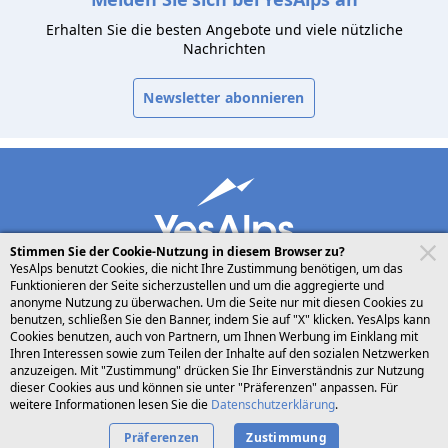
Erhalten Sie die besten Angebote und viele nützliche
Nachrichten
Newsletter abonnieren
Stimmen Sie der Cookie-Nutzung in diesem Browser zu?
YesAlps benutzt Cookies, die nicht Ihre Zustimmung benötigen, um das
Funktionieren der Seite sicherzustellen und um die aggregierte und
anonyme Nutzung zu überwachen. Um die Seite nur mit diesen Cookies zu
benutzen, schließen Sie den Banner, indem Sie auf "X" klicken. YesAlps kann
desktop
folgen Sie uns auf
teilen
Cookies benutzen, auch von Partnern, um Ihnen Werbung im Einklang mit
Ihren Interessen sowie zum Teilen der Inhalte auf den sozialen Netzwerken
anzuzeigen. Mit "Zustimmung" drücken Sie Ihr Einverständnis zur Nutzung
Deutsch
dieser Cookies aus und können sie unter "Präferenzen" anpassen. Für
weitere Informationen lesen Sie die
Datenschutzerklärung
.
Präferenzen
Zustimmung
Privacy
Cookies
Über uns