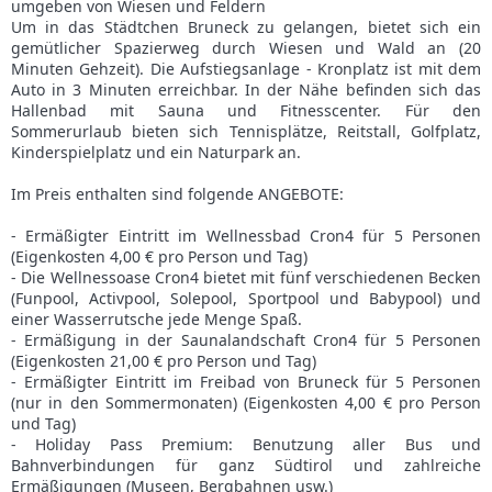
umgeben von Wiesen und Feldern
Um in das Städtchen Bruneck zu gelangen, bietet sich ein
gemütlicher Spazierweg durch Wiesen und Wald an (20
Minuten Gehzeit). Die Aufstiegsanlage - Kronplatz ist mit dem
Auto in 3 Minuten erreichbar. In der Nähe befinden sich das
Hallenbad mit Sauna und Fitnesscenter. Für den
Sommerurlaub bieten sich Tennisplätze, Reitstall, Golfplatz,
Kinderspielplatz und ein Naturpark an.
Im Preis enthalten sind folgende ANGEBOTE:
- Ermäßigter Eintritt im Wellnessbad Cron4 für 5 Personen
(Eigenkosten 4,00 € pro Person und Tag)
- Die Wellnessoase Cron4 bietet mit fünf verschiedenen Becken
(Funpool, Activpool, Solepool, Sportpool und Babypool) und
einer Wasserrutsche jede Menge Spaß.
- Ermäßigung in der Saunalandschaft Cron4 für 5 Personen
(Eigenkosten 21,00 € pro Person und Tag)
- Ermäßigter Eintritt im Freibad von Bruneck für 5 Personen
(nur in den Sommermonaten) (Eigenkosten 4,00 € pro Person
und Tag)
- Holiday Pass Premium: Benutzung aller Bus und
Bahnverbindungen für ganz Südtirol und zahlreiche
Ermäßigungen (Museen, Bergbahnen usw.)