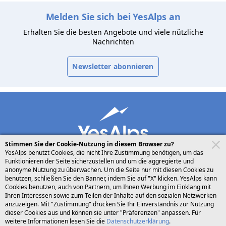
Melden Sie sich bei YesAlps an
Erhalten Sie die besten Angebote und viele nützliche
Nachrichten
Newsletter abonnieren
Stimmen Sie der Cookie-Nutzung in diesem Browser zu?
YesAlps benutzt Cookies, die nicht Ihre Zustimmung benötigen, um das
Funktionieren der Seite sicherzustellen und um die aggregierte und
anonyme Nutzung zu überwachen. Um die Seite nur mit diesen Cookies zu
benutzen, schließen Sie den Banner, indem Sie auf "X" klicken. YesAlps kann
desktop
folgen Sie uns auf
teilen
Cookies benutzen, auch von Partnern, um Ihnen Werbung im Einklang mit
Ihren Interessen sowie zum Teilen der Inhalte auf den sozialen Netzwerken
anzuzeigen. Mit "Zustimmung" drücken Sie Ihr Einverständnis zur Nutzung
Deutsch
dieser Cookies aus und können sie unter "Präferenzen" anpassen. Für
weitere Informationen lesen Sie die
Datenschutzerklärung
.