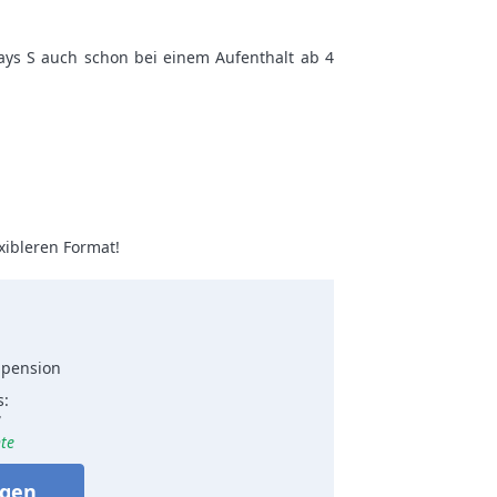
days S auch schon bei einem Aufenthalt ab 4
exibleren Format!
bpension
s:
7
te
agen