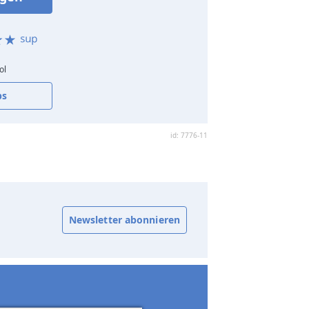
ol
bs
id: 7776-11
Newsletter abonnieren