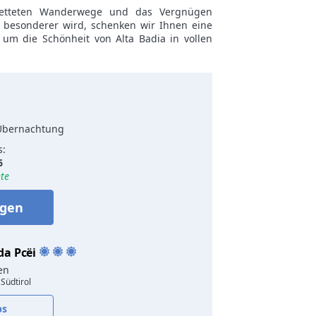
betteten Wanderwege und das Vergnügen
 besonderer wird, schenken wir Ihnen eine
um die Schönheit von Alta Badia in vollen
 Übernachtung
s:
6
te
agen
da Pcëi
ien
Südtirol
bs