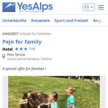
Unterkünfte
Reiseziele
Sport und Freizeit
Angebo
ANGEBOT
Urlaub für Familien
Pejo for family
Hotel
Peio Terme
Sulztal und Val Rendena, Trentino
A special offer for families !