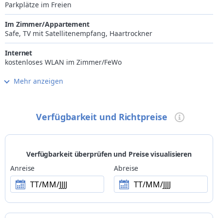
Parkplätze im Freien
Im Zimmer/Appartement
Safe, TV mit Satellitenempfang, Haartrockner
Internet
kostenloses WLAN im Zimmer/FeWo
Mehr anzeigen
Tiere
nicht erlaubt
Zahlungsarten
Verfügbarkeit und Richtpreise
Visa, MasterCard, Maestro, EC-Karte
Ski
Skiraum mit Skischuhheizung, Skipisten zu Fuß erreichbar
Verfügbarkeit überprüfen und Preise visualisieren
(100m)
Anreise
Abreise
TT/MM/JJJJ
TT/MM/JJJJ