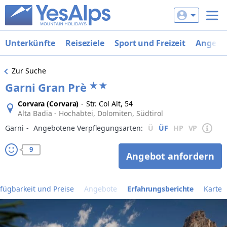
Unterkünfte
Reiseziele
Sport und Freizeit
Angebo
Zur Suche
Garni Gran Prè
Corvara (Corvara)
-
Str. Col Alt, 54
Alta Badia - Hochabtei, Dolomiten, Südtirol
Garni
‐
Angebotene Verpflegungsarten:
Ü
ÜF
HP
VP
9
Angebot anfordern
fügbarkeit und Preise
Angebote
Erfahrungsberichte
Karte