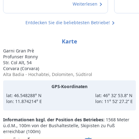
Weiterlesen
Positive 
Entdecken Sie die beliebtesten Betriebe!
Karte
Garni Gran Prè
Profunser Ronny
Str. Col Alt, 54
Corvara (Corvara)
Alta Badia - Hochabtei, Dolomiten, Südtirol
GPS-Koordinaten
lat: 46.548288° N
lat: 46° 32’ 53.8’’ N
lon: 11.874214° E
lon: 11° 52’ 27.2’’ E
Informationen bzgl. der Position des Betriebes:
1568 Meter
ü.d.M., 100m von der Bushaltestelle, Skipisten zu Fuß
erreichbar (100m)