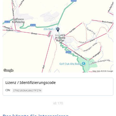
Lizenz / Identifizierungscode
CIN:
IT021026A166J7FI7H
id: 170