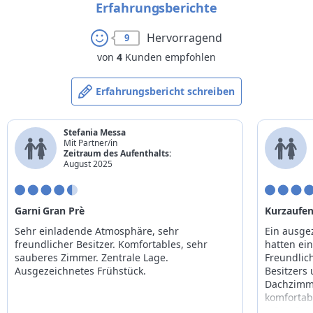
Erfahrungsberichte
Hervorragend
9
von
4
Kunden empfohlen
Erfahrungsbericht schreiben
Stefania Messa
Mit Partner/in
Zeitraum des Aufenthalts:
August 2025
Garni Gran Prè
Kurzaufen
Sehr einladende Atmosphäre, sehr
Ein ausge
freundlicher Besitzer. Komfortables, sehr
hatten ein
sauberes Zimmer. Zentrale Lage.
Freundlich
Ausgezeichnetes Frühstück.
Besitzers
Dachzimme
komfortab
Frühstück