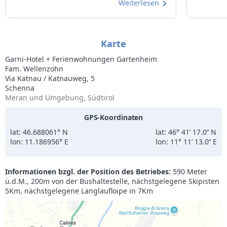
Weiterlesen
kommen so bald wie möglich wieder.
Glückssch
Außenpool
wundersc
Karte
Garni-Hotel + Ferienwohnungen Gartenheim
Fam. Wellenzohn
Via Katnau / Katnauweg, 5
Schenna
Meran und Umgebung, Südtirol
GPS-Koordinaten
lat: 46.688061° N
lat: 46° 41’ 17.0’’ N
lon: 11.186956° E
lon: 11° 11’ 13.0’’ E
Informationen bzgl. der Position des Betriebes:
590 Meter
ü.d.M., 200m von der Bushaltestelle, nächstgelegene Skipisten
5Km, nächstgelegene Langlaufloipe in 7Km