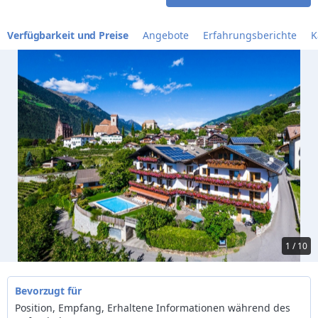
Verfügbarkeit und Preise
Angebote
Erfahrungsberichte
K
1 / 10
Bevorzugt für
Position, Empfang, Erhaltene Informationen während des