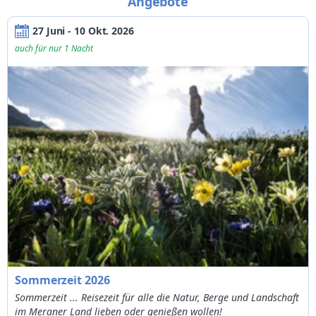
Angebote
06/08/2026
02/11/2026
von 43,75€
von 4 bis 6 Jahren
Rabatt 70%
von 7 bis 14 Jahren
Rabatt 50%
27 Juni - 10 Okt. 2026
auch für nur 1 Nacht
Erwachsene
Rabatt 20%
*
vollendetes Lebensjahr am Tag des Check-outs
Sommerzeit 2026
Sommerzeit ... Reisezeit für alle die Natur, Berge und Landschaft
im Meraner Land lieben oder genießen wollen!