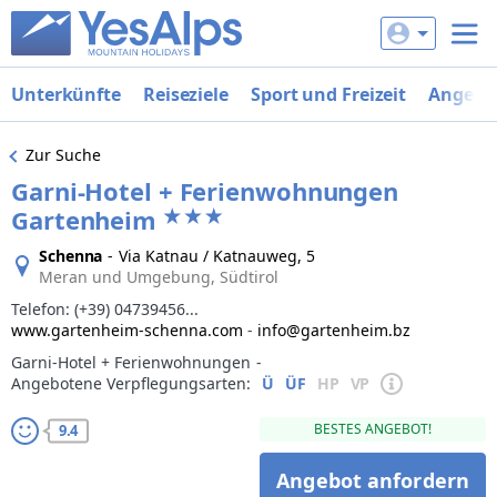
Unterkünfte
Reiseziele
Sport und Freizeit
Angebo
Zur Suche
Garni-Hotel + Ferienwohnungen
Gartenheim
Schenna
-
Via Katnau / Katnauweg, 5
Meran und Umgebung, Südtirol
Telefon:
(+39) 04739456...
www.gartenheim-schenna.com
-
info@gartenheim.bz
Garni-Hotel + Ferienwohnungen
‐
Angebotene Verpflegungsarten:
Ü
ÜF
HP
VP
BESTES ANGEBOT!
9.4
Angebot anfordern