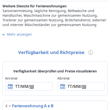
Weitere Dienste für Ferienwohnungen
Saisonvermietung, tägliche Reinigung, Bettwäsche und
Handtücher, Waschmaschine zur gemeinsamen Nutzung,
Trockner zur gemeinsamen Nutzung, Brötchendienst, externer
und interner Wäscheständer zur gemeinsamen Nutzung
Mehr anzeigen
Internet
kostenloses WLAN im Zimmer/FeWo und in den
Gemeinschaftsräumen
Verfügbarkeit und Richtpreise
Küche
vorgezogenes Frühstück buchbar
Wellness
Verfügbarkeit überprüfen und Preise visualisieren
beheizter Außenpool im Sommer, Sauna
Anreise
Abreise
Kinder
TT/MM/JJJJ
TT/MM/JJJJ
familienfreundlicher Betrieb
Tiere
kleine Tiere und große Hunde willkommen
4
×
Ferienwohnung A e B