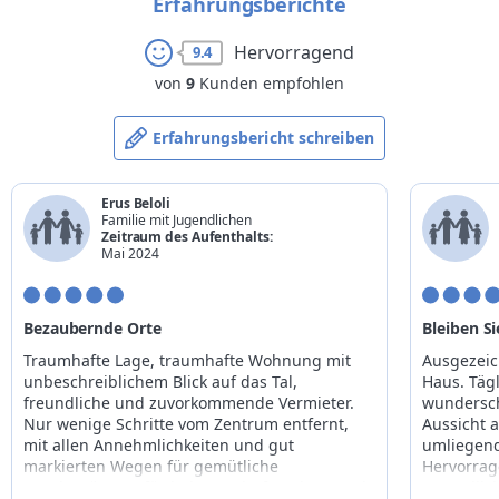
Erfahrungsberichte
Hervorragend
9.4
von
9
Kunden empfohlen
Erfahrungsbericht schreiben
Erus Beloli
Familie mit Jugendlichen
Zeitraum des Aufenthalts:
Mai 2024
Bezaubernde Orte
Bleiben S
Traumhafte Lage, traumhafte Wohnung mit
Ausgezeic
unbeschreiblichem Blick auf das Tal,
Haus. Täg
freundliche und zuvorkommende Vermieter.
wundersch
Nur wenige Schritte vom Zentrum entfernt,
Aussicht a
mit allen Annehmlichkeiten und gut
umliegend
markierten Wegen für gemütliche
Hervorrag
Spaziergänge – für jeden Bedarf geeignet. Wir
Freundlic