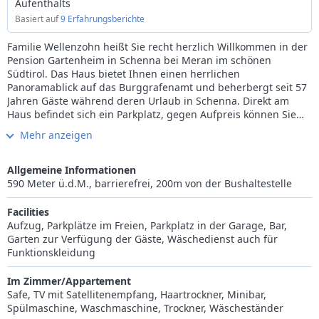
Aufenthalts
Basiert auf
9 Erfahrungsberichte
Familie Wellenzohn heißt Sie recht herzlich Willkommen in der
Pension Gartenheim in Schenna bei Meran im schönen
Südtirol. Das Haus bietet Ihnen einen herrlichen
Panoramablick auf das Burggrafenamt und beherbergt seit 57
Jahren Gäste während deren Urlaub in Schenna. Direkt am
Haus befindet sich ein Parkplatz, gegen Aufpreis können Sie
auch die Garage nutzen. Ein sonniger Frühstücksraum
Mehr anzeigen
erwartet Sie morgens mit einem reichhaltigen
Frühstücksbuffet. Das Haus verfügt über einen Gartenbereich
mit Liegewiese. Zudem können Sie im Haus Solarium sowie
Allgemeine Informationen
Sauna gegen Gebühr nutzen. Auch W-Lan wird gegen
590 Meter ü.d.M., barrierefrei, 200m von der Bushaltestelle
Nutzungsgebühr angeboten. Das Zentrum von Schenna ist
ganz in der Nähe des Hauses. Ebenso erreichen Sie die
Facilities
Innenstadt von Meran bequem mit den öffentlichen
Aufzug, Parkplätze im Freien, Parkplatz in der Garage, Bar,
Verkehrsmitteln. Zahlreiche Freizeitmöglichkeiten bieten sich
Garten zur Verfügung der Gäste, Wäschedienst auch für
rund um das Garni Gartenheim und das Personal ist sicher,
Funktionskleidung
dass Sie sich hier wohl fühlen werden.
Im Zimmer/Appartement
Safe, TV mit Satellitenempfang, Haartrockner, Minibar,
Spülmaschine, Waschmaschine, Trockner, Wäscheständer