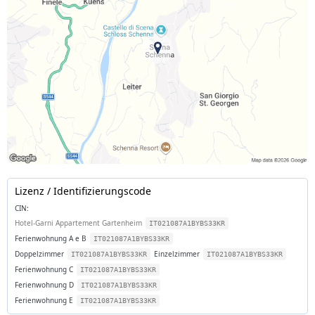
Lizenz / Identifizierungscode
CIN:
Hotel-Garni Appartement Gartenheim
IT021087A1BYBS33KR
Ferienwohnung A e B
IT021087A1BYBS33KR
Doppelzimmer
Einzelzimmer
IT021087A1BYBS33KR
IT021087A1BYBS33KR
Ferienwohnung C
IT021087A1BYBS33KR
Ferienwohnung D
IT021087A1BYBS33KR
Ferienwohnung E
IT021087A1BYBS33KR