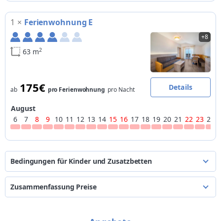
1
×
Ferienwohnung E
+8
2
63 m
175€
Details
ab
pro Ferienwohnung
pro Nacht
August
6
7
8
9
10
11
12
13
14
15
16
17
18
19
20
21
22
23
24
Bedingungen für Kinder und Zusatzbetten
die Preise verstehen sich pro Person pro Nacht
Zusammenfassung Preise
*
Alter
für Zusatzbetten
von
bis
pro Person
pro Nacht
von 0 bis 3 Jahren
kostenlos