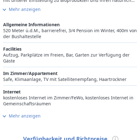
mit unserer Einstellung zu Bioprodukten und ihren natürlichen
Wachstumsphasen, Bekanntschaft zu machen.
Mehr anzeigen
Auch die Gegend um das NatureBio Hotel Elite spiegelt diese
enge Beziehung mit der Natur wider: dichte Wälder – frei von
Umweltverschmutzung, Almen – mit ihrer Blumenpracht – und
Allgemeine Informationen
steil in den Himmel ragende Berggipfel schenken einzigartige
520 Meter ü.d.M., barrierefrei, 3/4 Pension im Winter, 400m von
Urlaubstage, in denen die Bergkette des Lagorai und der
der Bushaltestelle
Levico-see mit seinem kristallklaren Wasser, das zu einem
Sprung ins kühle Nass einlädt, als unbeschreiblich schöne
Facilities
Kulisse fungieren.
Aufzug, Parkplätze im Freien, Bar, Garten zur Verfügung der
Gäste
Im Zimmer/Appartement
Safe, Klimaanlage, TV mit Satellitenempfang, Haartrockner
Internet
kostenloses Internet im Zimmer/FeWo, kostenloses Internet in
Gemeinschaftsräumen
Mehr anzeigen
Küche
Gluten- und Laktosefreie Küche verfügbar, vegetarische Küche
Wellness
Verfügbarkeit und Richtpreise