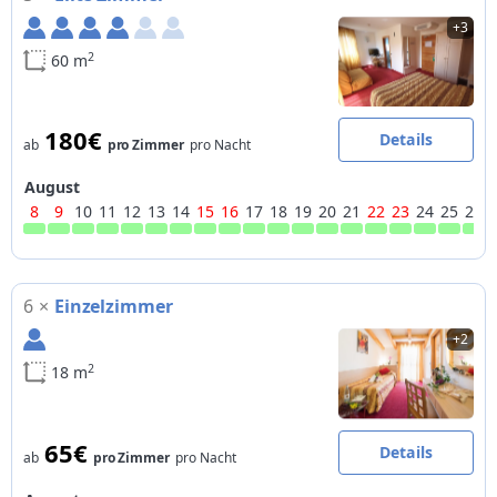
+3
2
60 m
180€
Details
ab
pro Zimmer
pro Nacht
August
8
9
10
11
12
13
14
15
16
17
18
19
20
21
22
23
24
25
26
6
×
Einzelzimmer
+2
2
18 m
65€
Details
ab
pro Zimmer
pro Nacht