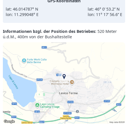
GPS-Koordinaten
lat: 46.014787° N
lat: 46° 0’ 53.2’’ N
lon: 11.299048° E
lon: 11° 17’ 56.6’’ E
Informationen bzgl. der Position des Betriebes:
520 Meter
ü.d.M., 400m von der Bushaltestelle