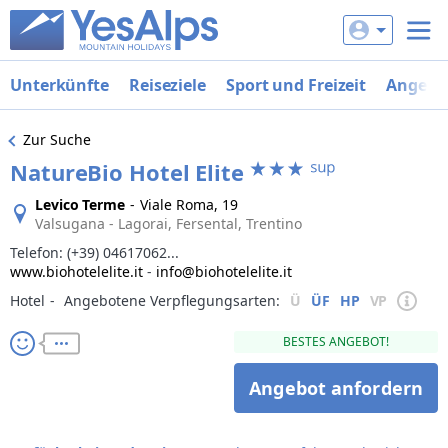
Unterkünfte
Reiseziele
Sport und Freizeit
Angebo
Zur Suche
NatureBio Hotel Elite
Levico Terme
-
Viale Roma, 19
Valsugana - Lagorai, Fersental, Trentino
Telefon:
(+39) 04617062...
www.biohotelelite.it
-
info@biohotelelite.it
Hotel
‐
Angebotene Verpflegungsarten:
Ü
ÜF
HP
VP
BESTES ANGEBOT!
Angebot anfordern