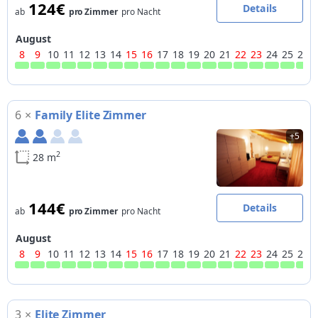
124€
Details
ab
pro Zimmer
pro Nacht
August
8
9
10
11
12
13
14
15
16
17
18
19
20
21
22
23
24
25
26
6
×
Family Elite Zimmer
+5
2
28 m
144€
Details
ab
pro Zimmer
pro Nacht
August
8
9
10
11
12
13
14
15
16
17
18
19
20
21
22
23
24
25
26
3
×
Elite Zimmer