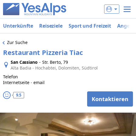
Unterkünfte
Reiseziele
Sport und Freizeit
Angebo
Zur Suche
Restaurant Pizzeria Tiac
San Cassiano
-
Str. Berto, 79
Alta Badia - Hochabtei, Dolomiten, Südtirol
Telefon
Internetseite
-
email
9.5
Kontaktieren