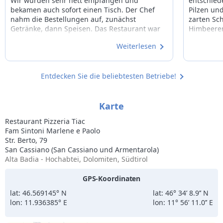
Wir wurden sehr nett empfangen und
entschiede
bekamen auch sofort einen Tisch. Der Chef
Pilzen un
nahm die Bestellungen auf, zunächst
zarten Sc
Getränke, dann Speisen. Das Restaurant war
Himbeeren
sehr voll, dennoch mussten wir nicht lange
Weiterlesen
auf unser Essen warten. Tagliata di manzo,
Wiener Schnitzel, Rinderbäckchen und zum
Nachtisch Tiramisu, Panna Cotta,
Schokoküchlein mit flüssigem Kern. Alles sehr
Entdecken Sie die beliebtesten Betriebe!
lecker und rundum zum Wohlfühlen. Wir
kommen gerne wieder.
Karte
Restaurant Pizzeria Tiac
Fam Sintoni Marlene e Paolo
Str. Berto, 79
San Cassiano (San Cassiano und Armentarola)
Alta Badia - Hochabtei, Dolomiten, Südtirol
GPS-Koordinaten
lat: 46.569145° N
lat: 46° 34’ 8.9’’ N
lon: 11.936385° E
lon: 11° 56’ 11.0’’ E