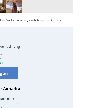
he /wohnzimmer, wi-fi free, park platz
Übernachtung
s:
6
te
agen
r Annarita
 Dolomiten
bs