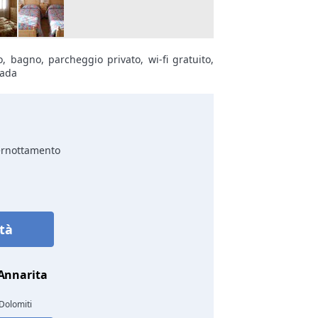
bagno, parcheggio privato, wi-fi gratuito,
pada
ernottamento
ità
 Annarita
Dolomiti