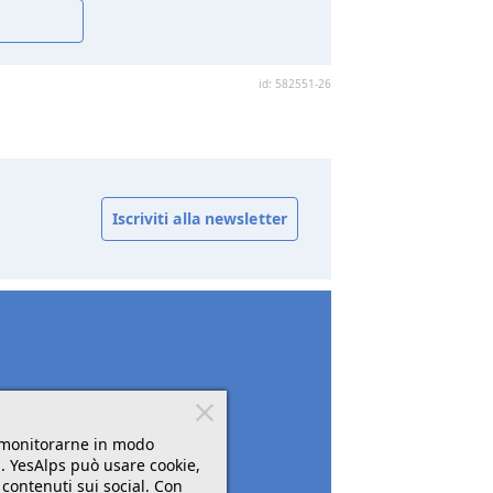
id: 582551-26
Iscriviti alla newsletter
r monitorarne in modo
". YesAlps può usare cookie,
 contenuti sui social. Con