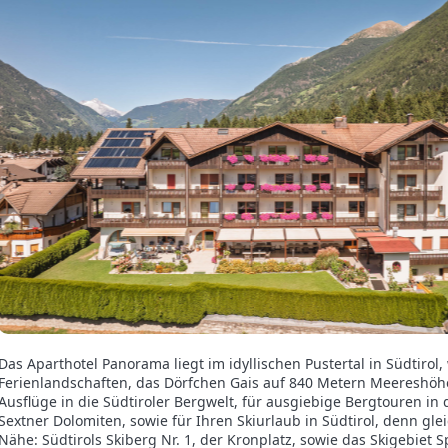
Das Aparthotel Panorama liegt im idyllischen Pustertal in Südtirol
Ferienlandschaften, das Dörfchen Gais auf 840 Metern Meereshöhe 
Ausflüge in die Südtiroler Bergwelt, für ausgiebige Bergtouren i
Sextner Dolomiten, sowie für Ihren Skiurlaub in Südtirol, denn gle
Nähe: Südtirols Skiberg Nr. 1, der Kronplatz, sowie das Skigebiet