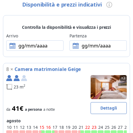
Cucina
Disponibilità e prezzi indicativi
disponibile cucina senza glutine e lattosio, disponibile cucina
vegetariana
Wellness
Controlla la disponibilità e visualizza i prezzi
piccola area wellness, sauna, bagno turco
Arrivo
Partenza
Bambini
gg/mm/aaaa
gg/mm/aaaa
struttura adatta a famiglie con bambini, parco giochi
Animali
non ammessi
8
×
Camera matrimoniale Geige
Metodi di pagamento
+3
Visa, Visa Electron, Maestro, bancomat, ApplePay, GooglePay
2
23 m
Bike
deposito biciclette con rastrelliere per bici, informazioni,
cartine e tracciati per escursioni in bici, noleggio bici
41€
Dettagli
da
a persona
a notte
convenzionato
agosto
Moto
10
11
12
13
14
15
16
17
18
19
20
21
22
23
24
25
26
27
28
parcheggio per motociclette in garage