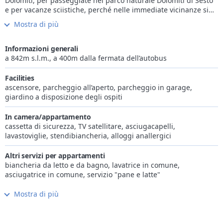
Dolomiti, per passeggiate nel parco naturale Dolomiti di Sesto
e per vacanze sciistiche, perché nelle immediate vicinanze si
trovano due comprensori sciistici: la montagna sciistica per
Mostra di più
eccellenza dell’Alto Adige, il Plan de Corones, e i centri sciistici
Monte Spicco e Monte Chiusetta in Valle Aurina.
L’albergo è situato in una posizione particolarmente tranquilla
Informazioni generali
alla periferia di Gais ed è adattissimo a coppie e famiglie con i
a 842m s.l.m., a 400m dalla fermata dell’autobus
suoi appartamenti e le sue camere.
Il ristorante / steakhouse Moretto’s, con le sue specialità di
Facilities
carne e della cucina tipica della zona, vi aspetta alla sera dalle
ascensore, parcheggio all’aperto, parcheggio in garage,
ore 18:00 fino alle 21:00, Domenica e Lunedì chiuso.
giardino a disposizione degli ospiti
La famiglia Hellweger farà tutto il possibile per rendere la
vostra vacanza all’Aparthotel Panorama un’esperienza
In camera/appartamento
indimenticabile!
cassetta di sicurezza, TV satellitare, asciugacapelli,
lavastoviglie, stendibiancheria, alloggi anallergici
Altri servizi per appartamenti
biancheria da letto e da bagno, lavatrice in comune,
asciugatrice in comune, servizio "pane e latte"
Mostra di più
Internet
Wi-Fi gratis in camera/app.to e nelle parti comuni