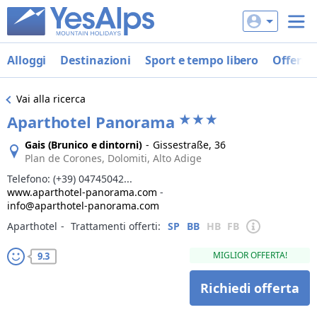
Alloggi
Destinazioni
Sport e tempo libero
Offerte
Vai alla ricerca
Aparthotel Panorama
Gais (Brunico e dintorni)
-
Gissestraße, 36
Plan de Corones, Dolomiti, Alto Adige
Telefono:
(+39) 04745042...
www.aparthotel-panorama.com
-
info@aparthotel-panorama.com
Aparthotel
‐
Trattamenti offerti:
SP
BB
HB
FB
MIGLIOR OFFERTA!
9.3
Richiedi offerta