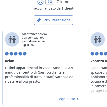
Ottimo
9.3
raccomandato da
3
clienti
Scrivi recensione
Gianfranco Salemi
Con compagno/a
periodo vacanza:
luglio 2022
Relax
Vacanza o
Ottimi appartamenti in zona tranquilla a 5
L'apparta
minuti dal centro di Gais, cordialità e
spazioso, 
professionalità di tutto lo staff, vacanza da
Abbiamo a
ripetere al più presto.
cucina e 
in camera
garage so
Leggi tutto