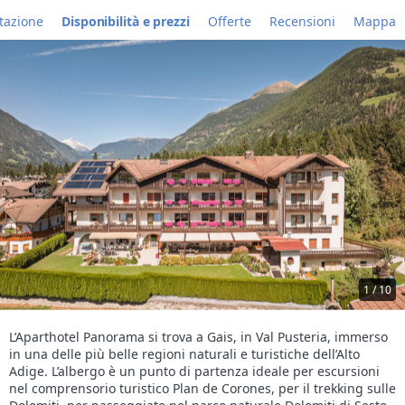
tazione
Disponibilità e prezzi
Offerte
Recensioni
Mappa
1 / 10
L’Aparthotel Panorama si trova a Gais, in Val Pusteria, immerso
in una delle più belle regioni naturali e turistiche dell’Alto
Adige. L’albergo è un punto di partenza ideale per escursioni
nel comprensorio turistico Plan de Corones, per il trekking sulle