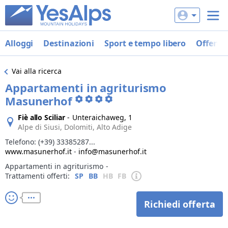
Alloggi
Destinazioni
Sport e tempo libero
Offerte
Vai alla ricerca
Appartamenti in agriturismo
Masunerhof
Fiè allo Sciliar
-
Unteraichaweg, 1
Alpe di Siusi, Dolomiti, Alto Adige
Telefono:
(+39) 33385287...
www.masunerhof.it
-
info@masunerhof.it
Appartamenti in agriturismo
‐
Trattamenti offerti:
SP
BB
HB
FB
Richiedi offerta