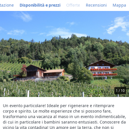
tazione
Disponibilità e prezzi
Offerte
Recensioni
Mappa
1 / 10
Un evento particolare! Ideale per rigenerare e ritemprare
corpo e spirito. Le molte esperienze che si possono fare,
trasformano una vacanza al maso in un evento indimenticabile,
di cui in particolare i bambini saranno entusiasti. Conoscere da
vicino la vita contadina! Un amore per la terra, che non si