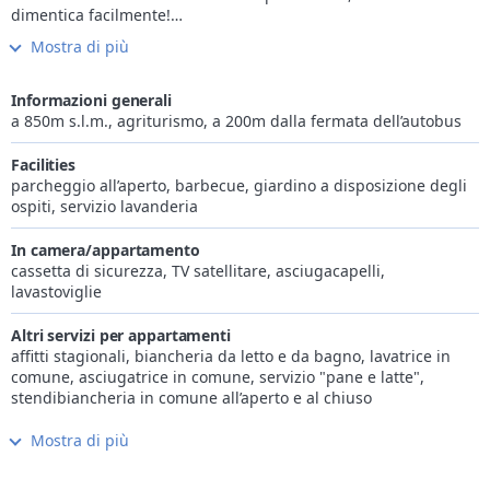
dimentica facilmente!
Avete già provato a descrivere il profumo di una rosa con
Mostra di più
parole? Formulare la filosofia del agriturismo Masunerhof in
poche frasi è compito altrettanto arduo. Chi annusa la rosa,
non ha più bisogno di parole, chi sperimenta il Masunerhof...
Informazioni generali
Che cos’è l´agriturismo Masunerhof? In primo luogo un posto
a 850m s.l.m., agriturismo, a 200m dalla fermata dell’autobus
dove sentirsi bene e rilassarsi. Un casa a termine. Tutto ciò che
rende un maso tanto confortevole è stato qui realizzato con il
Facilities
confort dei tempi di oggi. Essere qui corrisponde a una
parcheggio all’aperto, barbecue, giardino a disposizione degli
rinascita dei sensi, a concentrarsi sulle cose essenziali.
ospiti, servizio lavanderia
Annusate il profumo del fieno, sentite, vedete e provate il
calore del fuoco, vi cibate di prodotti dei contadini locali,
In camera/appartamento
sentite l’aria sulla Vostra pelle e trovate la pace che troppo
cassetta di sicurezza, TV satellitare, asciugacapelli,
spesso è andata persa nella vista quotidiana. Potete
lavastoviglie
semplicemente essere Voi stessi.
Altri servizi per appartamenti
affitti stagionali, biancheria da letto e da bagno, lavatrice in
comune, asciugatrice in comune, servizio "pane e latte",
stendibiancheria in comune all’aperto e al chiuso
Mostra di più
Internet
Wi-Fi gratis in camera/app.to e nelle parti comuni