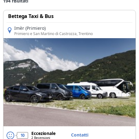
194
risultati
Bettega Taxi & Bus
Imèr (Primiero)
Primiero e San Martino di Castrozza
, Trentino
Eccezionale
Contatti
10
2 Recensioni