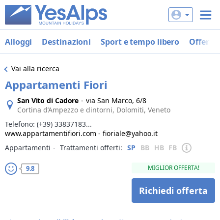
Alloggi
Destinazioni
Sport e tempo libero
Offerte
Vai alla ricerca
Appartamenti Fiori
San Vito di Cadore
-
via San Marco, 6/8
Cortina d’Ampezzo e dintorni, Dolomiti, Veneto
Telefono:
(+39) 33837183...
www.appartamentifiori.com
-
fioriale@yahoo.it
Appartamenti
‐
Trattamenti offerti:
SP
BB
HB
FB
MIGLIOR OFFERTA!
9.8
Richiedi offerta