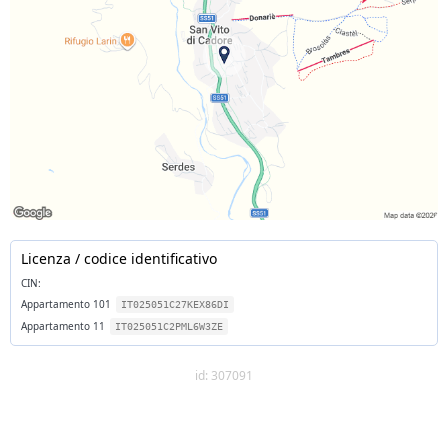
Licenza / codice identificativo
CIN:
Appartamento 101
IT025051C27KEX86DI
Appartamento 11
IT025051C2PML6W3ZE
id: 307091