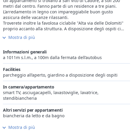
Gli appartamenti si trovano a San Vito di Cadore, a soli 200
metri dal centro. Fanno parte di un residence a tre piani.
L’arredamento in legno con impareggiabile buon gusto
assicura delle vacanze rilassanti.
Troverete inoltre la favolosa ciclabile "Alta via delle Dolomiti"
proprio accanto alla struttura. A disposizione degli ospiti ci
sono un posto auto esterno numerato, skibus gratuito e
Mostra di più
noleggio biciclette gratuito.
San Vito di Cadore (1.011 m s.l.m.) nella valle del Boite, cuore
delle Dolomiti Orientali, a 10 km da Cortina d’Ampezzo, è
Informazioni generali
circondata da splendide montagne come l’Antelao, il Pelmo, il
a 1011m s.l.m., a 100m dalla fermata dell’autobus
Marcora e le Rocchette. San Vito è un ottimo punto di partenza
per gli appassionati di sci, delle ciaspole, del trekking e della
Facilities
mountain-bike. D’inverno l’area sciistica con tanti chilometri di
parcheggio all’aperto, giardino a disposizione degli ospiti
piste perfettamente innevate assicura divertimento puro. Le
piste sono adatte a tutti, dai principianti ai più esperti. Una
In camera/appartamento
pista di fondo molto varia ed articolata che permette di
smart TV, asciugacapelli, lavastoviglie, lavatrice,
fermarsi ad ammirare il panorama e il torrente Boite vi lascerà
stendibiancheria
incantati.
Altri servizi per appartamenti
biancheria da letto e da bagno
Mostra di più
Internet