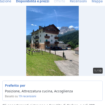
tazione
Disponibilità e prezzi
Offerte
Recensioni
Mappa
1 / 10
Preferito per
Posizione, Attrezzatura cucina, Accoglienza
Basato su
19 recensioni