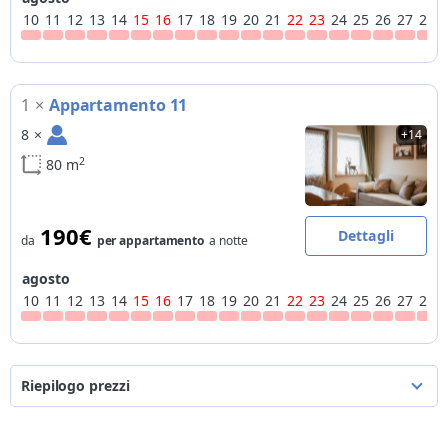
10
11
12
13
14
15
16
17
18
19
20
21
22
23
24
25
26
27
28
1
×
Appartamento 11
8
×
+14
2
80 m
190€
Dettagli
da
per appartamento
a notte
agosto
10
11
12
13
14
15
16
17
18
19
20
21
22
23
24
25
26
27
28
Riepilogo prezzi
dal
al
per appartamento
a notte