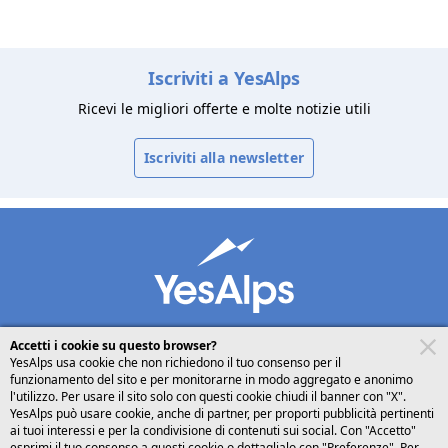
Iscriviti a YesAlps
Ricevi le migliori offerte e molte notizie utili
Iscriviti alla newsletter
Accetti i cookie su questo browser?
YesAlps usa cookie che non richiedono il tuo consenso per il
funzionamento del sito e per monitorarne in modo aggregato e anonimo
desktop
seguici su
l'utilizzo. Per usare il sito solo con questi cookie chiudi il banner con "X".
YesAlps può usare cookie, anche di partner, per proporti pubblicità pertinenti
ai tuoi interessi e per la condivisione di contenuti sui social. Con "Accetto"
Italiano
esprimi il tuo consenso a questi cookie o dettaglialo con "Preferenze". Per