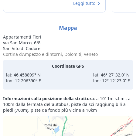
Leggi tutto
scio di potermi divertire, passeggiando in
tranquillità. È la terza volta che soggiorniamo
presso questa struttura e speriamo di
continuare a tornarci.
Mappa
Appartamenti Fiori
via San Marco, 6/8
San Vito di Cadore
Cortina d’Ampezzo e dintorni, Dolomiti, Veneto
Coordinate GPS
lat: 46.458899° N
lat: 46° 27’ 32.0’’ N
lon: 12.206390° E
lon: 12° 12’ 23.0’’ E
Informazioni sulla posizione della struttura:
a 1011m s.l.m., a
100m dalla fermata dell’autobus, piste da sci raggiungibili a
piedi (700m), piste da fondo più vicine a 10km