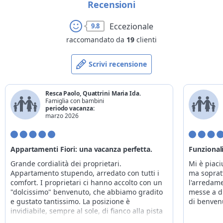
Recensioni
09/08/2026
11/10/2026
da
140€
a
320€
Eccezionale
9.8
raccomandato da
19
clienti
Scrivi recensione
Resca Paolo, Quattrini Maria Ida.
Famiglia con bambini
periodo vacanza:
marzo 2026
Appartamenti Fiori: una vacanza perfetta.
Funzional
Grande cordialità dei proprietari.
Mi è piaci
Appartamento stupendo, arredato con tutti i
ma sopratt
comfort. I proprietari ci hanno accolto con un
l'arredame
"dolcissimo" benvenuto, che abbiamo gradito
messe a di
e gustato tantissimo. La posizione è
di benven
invidiabile, sempre al sole, di fianco alla pista
ciclabile e ha permesso anche a me che non