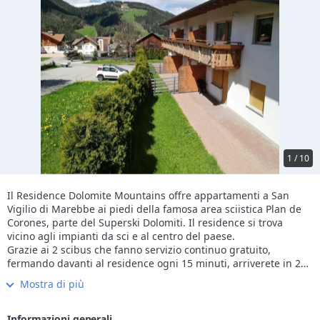
1 / 10
Il Residence Dolomite Mountains offre appartamenti a San
Vigilio di Marebbe ai piedi della famosa area sciistica Plan de
Corones, parte del Superski Dolomiti. Il residence si trova
vicino agli impianti da sci e al centro del paese.
Grazie ai 2 scibus che fanno servizio continuo gratuito,
fermando davanti al residence ogni 15 minuti, arriverete in 2
minuti alla partenza degli impianti. Nella struttura potrete
Mostra di più
trovare una stanza per gli scarponi da sci riscaldata,
scaldascarponi, slittini e bob a noleggio. A pochi metri di
distanza dal residence si trovano pizzeria, panettiere e
Informazioni generali