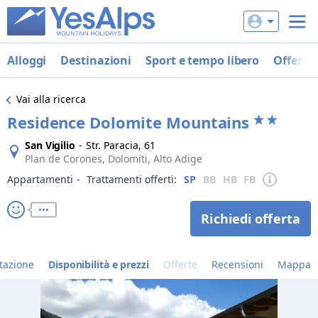
Alloggi
Destinazioni
Sport e tempo libero
Offerte
Vai alla ricerca
Residence Dolomite Mountains
San Vigilio
-
Str. Paracia, 61
Plan de Corones, Dolomiti, Alto Adige
Appartamenti
‐
Trattamenti offerti:
SP
BB
HB
FB
Richiedi offerta
tazione
Disponibilità e prezzi
Offerte
Recensioni
Mappa