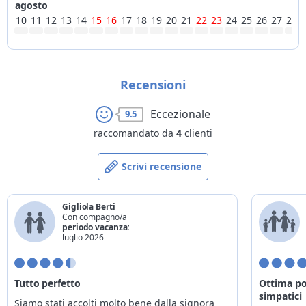
agosto
10
11
12
13
14
15
16
17
18
19
20
21
22
23
24
25
26
27
28
Recensioni
Eccezionale
9.5
raccomandato da
4
clienti
Scrivi recensione
Gigliola Berti
Con compagno/a
periodo vacanza:
luglio 2026
Tutto perfetto
Ottima pos
simpatici
Siamo stati accolti molto bene dalla signora