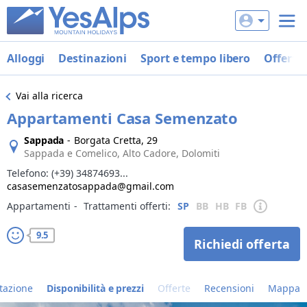
Alloggi
Destinazioni
Sport e tempo libero
Offerte
Vai alla ricerca
Appartamenti Casa Semenzato
Sappada
-
Borgata Cretta, 29
Sappada e Comelico, Alto Cadore, Dolomiti
Telefono:
(+39) 34874693...
casasemenzatosappada@gmail.com
Appartamenti
‐
Trattamenti offerti:
SP
BB
HB
FB
9.5
Richiedi offerta
tazione
Disponibilità e prezzi
Offerte
Recensioni
Mappa