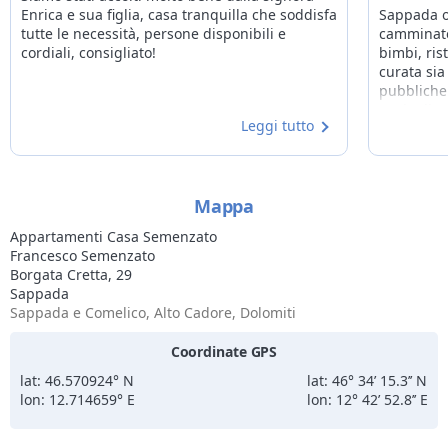
Enrica e sua figlia, casa tranquilla che soddisfa
Sappada of
tutte le necessità, persone disponibili e
camminate 
cordiali, consigliato!
bimbi, ris
curata sia
pubbliche
anche il n
Leggi tutto
proprietar
pronti ad 
Mappa
Appartamenti Casa Semenzato
Francesco Semenzato
Borgata Cretta, 29
Sappada
Sappada e Comelico, Alto Cadore, Dolomiti
Coordinate GPS
lat: 46.570924° N
lat: 46° 34’ 15.3’’ N
lon: 12.714659° E
lon: 12° 42’ 52.8’’ E