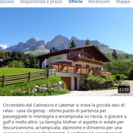
tazione
Disponibilità e prezzi
Offerte
Recensioni
Mappa
1 / 10
Circondato dal Catinaccio e Latemar si trova la piccola oasi di
relax - casa Girgenoy - ottimo punto di partenza per
passeggiate in montagna o arrampicata su roccia, o giocare a
golf e molto altro. La famiglia Stofner vi aspetta in estate per
l’escursionismo, arrampicata, alpinismo e d’inverno per una