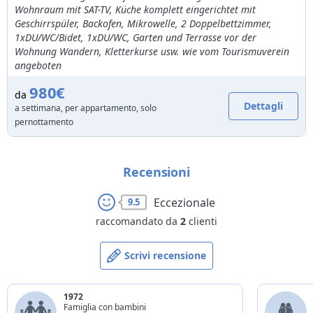
Wohnraum mit SAT-TV, Küche komplett eingerichtet mit
Geschirrspüler, Backofen, Mikrowelle, 2 Doppelbettzimmer,
1xDU/WC/Bidet, 1xDU/WC, Garten und Terrasse vor der
Wohnung Wandern, Kletterkurse usw. wie vom Tourismuverein
angeboten
980€
da
Dettagli
a settimana, per appartamento, solo
pernottamento
Recensioni
Eccezionale
9.5
raccomandato da
2
clienti
Scrivi recensione
1972
Famiglia con bambini