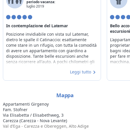
periodo vacanza:
luglio 2019
In contemplazione del Latemar
Bello acco
escursioni
Posizione invidiabile con vista sul Latemar,
dietro le spalle il Catinaccio: esattamente
L'appartam
come stare in un rifugio, con tutta la comodità
proprietar
di avere un appartamento con giardino a
bagni ide
disposizione. Tante belle escursioni anche
per fare m
senza ricorrere all'auto. A pochi chilometri gli
macchina
impianti di risalita e la vita mondana della val
Leggi tutto
di Fassa, ma a Carezza un'oasi di pace e di
tranquillità: nessun rumore, niente
confusione. Solo le montagne da contemplare
e da scalare. Proprietaria gentilissima,
Mappa
accoglienza ottima. Unico neo: buona
organizzazione della spesa, se si vuol
Appartamenti Girgenoy
cucinare, perché a Carezza c'è solo un mini-
Fam. Stofner
minimarket.
Via Elisabetta / Elisabethweg, 3
Carezza (Carezza - Nova Levante)
Val d’Ega - Carezza e Obereggen, Alto Adige