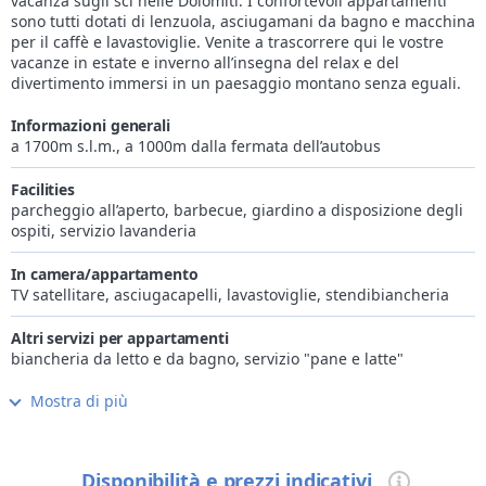
vacanza sugli sci nelle Dolomiti. I confortevoli appartamenti
sono tutti dotati di lenzuola, asciugamani da bagno e macchina
per il caffè e lavastoviglie. Venite a trascorrere qui le vostre
vacanze in estate e inverno all’insegna del relax e del
divertimento immersi in un paesaggio montano senza eguali.
Informazioni generali
a 1700m s.l.m., a 1000m dalla fermata dell’autobus
Facilities
parcheggio all’aperto, barbecue, giardino a disposizione degli
ospiti, servizio lavanderia
In camera/appartamento
TV satellitare, asciugacapelli, lavastoviglie, stendibiancheria
Altri servizi per appartamenti
biancheria da letto e da bagno, servizio "pane e latte"
Mostra di più
Internet
Wi-Fi gratis in camera/app.to, Wi-Fi nelle parti comuni
Wellness
Disponibilità e prezzi indicativi