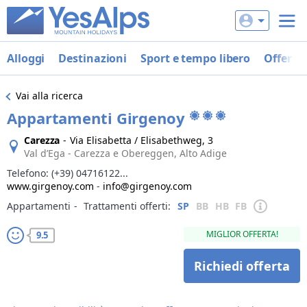
Alloggi
Destinazioni
Sport e tempo libero
Offerte
Vai alla ricerca
Appartamenti Girgenoy
Carezza
-
Via Elisabetta / Elisabethweg, 3
Val d’Ega - Carezza e Obereggen, Alto Adige
Telefono:
(+39) 04716122...
www.girgenoy.com
-
info@girgenoy.com
Appartamenti
‐
Trattamenti offerti:
SP
BB
HB
FB
MIGLIOR OFFERTA!
9.5
Richiedi offerta