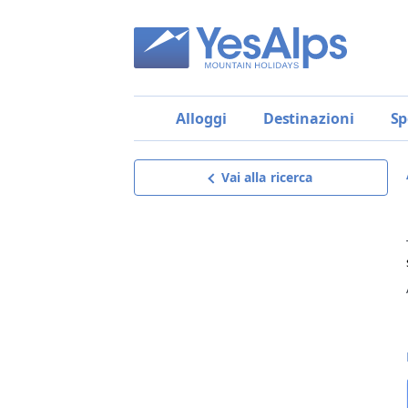
Alloggi
Destinazioni
Sp
Vai alla ricerca
Appartamenti Casa
Brentari
Richiedi offerta
riceverai un’offerta su misura,
dettagliata e senza impegno,