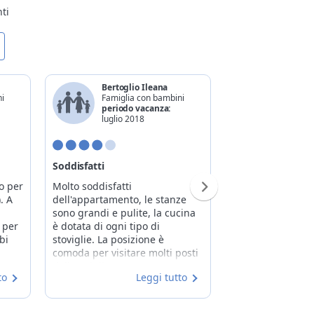
ti
Bertoglio Ileana
Jessica
ni
Famiglia con bambini
Famigli
periodo vacanza:
periodo
luglio 2018
agosto 
Soddisfatti
Bellissima esper
o per
Molto soddisfatti
Siamo rimasti mol
. A
dell'appartamento, le stanze
della casa presa i
sono grandi e pulite, la cucina
stanze erano gra
 per
è dotata di ogni tipo di
ammobiliate, la 
bi
stoviglie. La posizione è
dotata di tutte le 
comoda per visitare molti posti
utensili necessa
della Val di Non.
disposizione anch
to
Leggi tutto
ferro da stiro. La
dal
molto comoda... 
masti
vedere diversi po