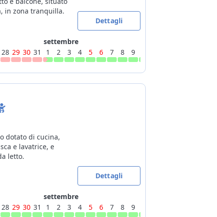
to e balcone, situato
, in zona tranquilla.
Dettagli
settembre
28
29
30
31
1
2
3
4
5
6
7
8
9
10
11
12
13
14
15
16
 dotato di cucina,
ca e lavatrice, e
a letto.
Dettagli
settembre
28
29
30
31
1
2
3
4
5
6
7
8
9
10
11
12
13
14
15
16