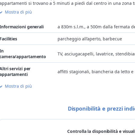
appartamenti si trovano a 5 minuti a piedi dal centro in una zona t
Tutti gli appartamenti sono dotati di stoviglie, tv, doccia o vasca d
Mostra di più
da dove si gode una vista fantastica di gran parte dell’altopiano de
All’occorrenza gli appartamenti sono dotati anche di biancheria o di
fasciatoio e seggiolino da tavolo).
Informazioni generali
a 830m s.l.m., a 500m dalla fermata d
In giardino è possibile usare un barbecue per delle appetitose bra
Sono ammessi animali di piccola taglia abituati a vivere in appartam
Facilities
parcheggio all’aperto, barbecue
Come in tutto il comune da anni si effettuala raccolta differenziata
di un angolo comune dove poter differenziare i rifiuti.
In
TV, asciugacapelli, lavatrice, stendibi
camera/appartamento
Altri servizi per
affitti stagionali, biancheria da letto 
appartamenti
Mostra di più
Bambini
struttura adatta a famiglie con bambi
Animali
si accettano animali domestici di picco
Disponibilità e prezzi indi
Metodi di pagamento
non si accettano carte di pagamento
Bike
deposito biciclette con rastrelliere per
Controlla la disponibilità e visual
Sci
piste da sci più vicine a 7km