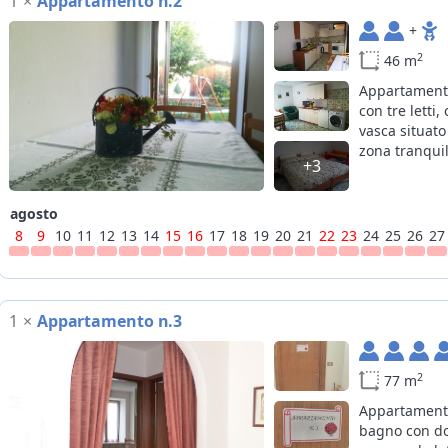
1
×
Appartamento n.2
+
2
46 m
Appartamento
con tre letti
vasca situato 
zona tranquil
+3
agosto
8
9
10
11
12
13
14
15
16
17
18
19
20
21
22
23
24
25
26
27
1
×
Appartamento n.3
2
77 m
Appartamento
bagno con doc