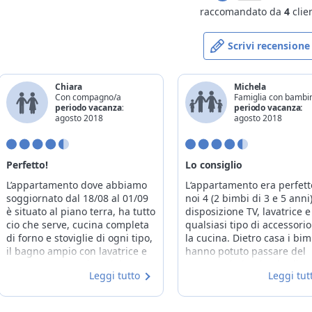
raccomandato da
4
clien
Scrivi recensione
Chiara
Michela
Con compagno/a
Famiglia con bambi
periodo vacanza:
periodo vacanza:
agosto 2018
agosto 2018
Perfetto!
Lo consiglio
L’appartamento dove abbiamo
L‘appartamento era perfett
soggiornato dal 18/08 al 01/09
noi 4 (2 bimbi di 3 e 5 anni)
è situato al piano terra, ha tutto
disposizione TV, lavatrice e
cio che serve, cucina completa
qualsiasi tipo di accessorio
di forno e stoviglie di ogni tipo,
la cucina. Dietro casa i bim
il bagno ampio con lavatrice e
hanno potuto passare del
una camera matrimoniale.
tempo nel piccolo giardino
Leggi tutto
Leggi tut
Abbiamo portato con noi il
pieno di giocattoli. Posto
nostro cane quindi gli animali
silenzioso e a pochi metri 
sono ben accetti! Posizione
centro del paese. Siamo ri