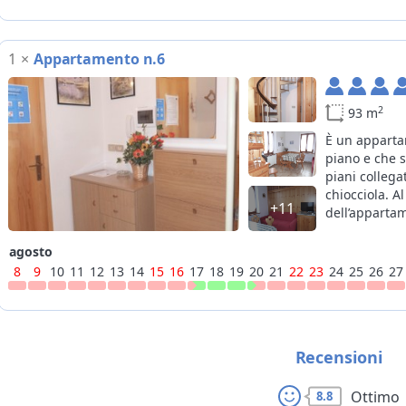
1
×
Appartamento n.6
2
93 m
È un apparta
piano e che 
piani collega
chiocciola. A
+11
dell’apparta
camera matri
cucina, ment
agosto
mansardato c
8
9
10
11
12
13
14
15
16
17
18
19
20
21
22
23
24
25
26
27
un bagno. L’
dell’appartam
Recensioni
Ottimo
8.8