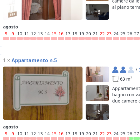
camere da let
al piano terra
+8
agosto
8
9
10
11
12
13
14
15
16
17
18
19
20
21
22
23
24
25
26
27
1
×
Appartamento n.5
/
2
63 m
Appartamento
bagno con vas
due camere d
+6
agosto
8
9
10
11
12
13
14
15
16
17
18
19
20
21
22
23
24
25
26
27