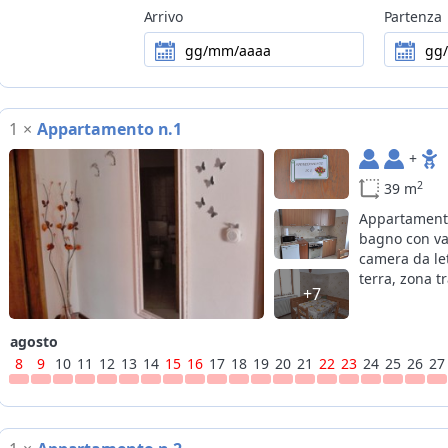
Arrivo
Partenza
gg/mm/aaaa
gg
1
×
Appartamento n.1
+
2
39 m
Appartamento
bagno con va
camera da let
terra, zona t
+7
agosto
8
9
10
11
12
13
14
15
16
17
18
19
20
21
22
23
24
25
26
27