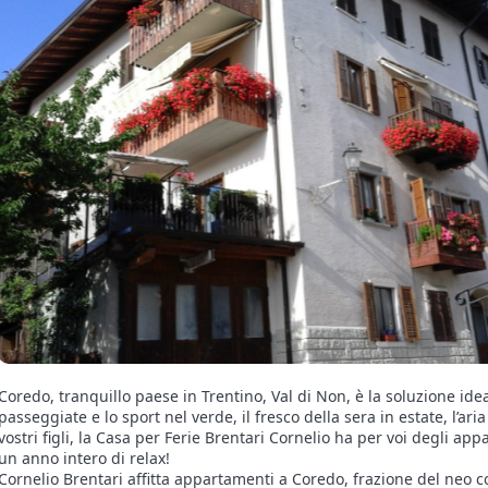
Coredo, tranquillo paese in Trentino, Val di Non, è la soluzione ide
passeggiate e lo sport nel verde, il fresco della sera in estate, l’ar
vostri figli, la Casa per Ferie Brentari Cornelio ha per voi degli a
un anno intero di relax!
Cornelio Brentari affitta appartamenti a Coredo, frazione del neo c