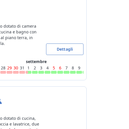
 dotato di camera
, cucina e bagno con
al piano terra, in
la.
Dettagli
settembre
28
29
30
31
1
2
3
4
5
6
7
8
9
10
11
12
13
14
15
16
 dotato di cucina,
cia e lavatrice, due