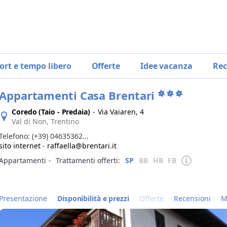
ort e tempo libero
Offerte
Idee vacanza
Rec
Appartamenti Casa Brentari
Coredo (Taio - Predaia)
-
Via Vaiaren, 4
Val di Non, Trentino
Telefono:
(+39) 04635362...
sito internet
-
raffaella@brentari.it
Appartamenti
‐
Trattamenti offerti:
SP
BB
HB
FB
Presentazione
Disponibilità e prezzi
Offerte
Recensioni
M