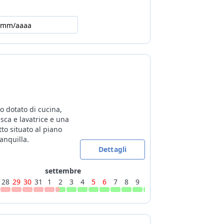
/mm/aaaa
 dotato di cucina,
sca e lavatrice e una
to situato al piano
ranquilla.
Dettagli
settembre
28
29
30
31
1
2
3
4
5
6
7
8
9
10
11
12
13
14
15
16