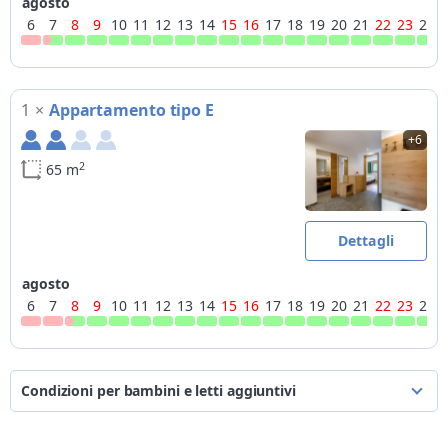
agosto
6
7
8
9
10
11
12
13
14
15
16
17
18
19
20
21
22
23
24
1
×
Appartamento tipo E
+6
2
65 m
Dettagli
agosto
6
7
8
9
10
11
12
13
14
15
16
17
18
19
20
21
22
23
24
Condizioni per bambini e letti aggiuntivi
i prezzi si intendono a persona a notte