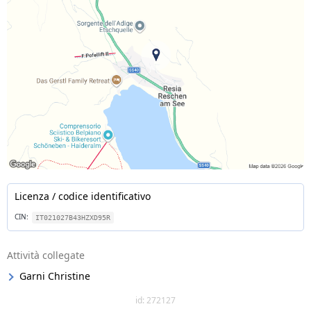
Licenza / codice identificativo
CIN:
IT021027B43HZXD95R
Attività collegate
Garni Christine
id: 272127