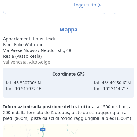
Leggi tutto
cui torna
sempre!
Mappa
Appartamenti Haus Heidi
Fam. Folie Waltraud
Via Paese Nuovo / Neudorfstr., 48
Resia (Passo Resia)
Val Venosta, Alto Adige
Coordinate GPS
lat: 46.830730° N
lat: 46° 49’ 50.6’’ N
lon: 10.517972° E
lon: 10° 31’ 4.7’’ E
Informazioni sulla posizione della struttura:
a 1500m s.l.m., a
200m dalla fermata dell’autobus, piste da sci raggiungibili a
piedi (800m), piste da sci di fondo raggiungibili a piedi (500m)