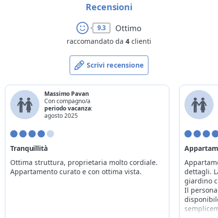
Recensioni
*
età
per letti già presenti
per letti aggiuntivi
da 0 a 3 anni
gratuito
gratuito
Ottimo
9.3
da 4 a 6 anni
10€
10€
raccomandato da
4
clienti
da 7 a 14 anni
20€
10€
Scrivi recensione
adulto
-
20€
*
anni compiuti alla data del check-out
Massimo Pavan
Con compagno/a
periodo vacanza:
agosto 2025
Tranquillità
Appartame
Ottima struttura, proprietaria molto cordiale.
Appartame
Appartamento curato e con ottima vista.
dettagli. 
giardino c
Il person
disponibil
semplicem
soddisfare