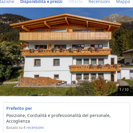
tazione
Disponibilità e prezzi
Offerte
Recensioni
Mappa
1 / 10
Preferito per
Posizione, Cordialità e professionalità del personale,
Accoglienza
Basato su
4 recensioni