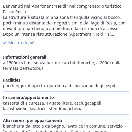
Benvenuti nell’Apartment "Heidi" nel comprensorio turistico
Passo Resia.
La struttura è situata in una zona tranquilla vicino al bosco,
pochi minuti distante dai negozi vicini e dal lago di Resia, con
davanti un parcheggio ampio fuori dalla strada di accesso.
Dopo un’intensa ristrutturazione l’Apartment "Heidi" si
presenta in un nuovo look al di fuori ed anche all’interno.
Mostra di più
Gli ospiti possono scegliere tra cinque appartamenti, ora anche
l’appartamento tipo E "Vista Lago".
Nell’ambito dell’ampliamento gli appartamenti nel piano
Informazioni generali
rialzato sono stati rinnovati ed arredati in uno stile moderno. Il
a 1500m s.l.m., senza barriere architettoniche, a 200m dalla
nuovo ambiente crea un’atmosfera accogliente e familiare
fermata dell’autobus
secondo il motto: "Casa è dove ci si trova bene".
Gli appartamenti dispongono di un soggiorno con angolo
Facilities
cottura, di una o due camere da letto, un bagno con doccia,
parcheggio all’aperto, giardino a disposizione degli ospiti
lavabo, bidet e water, e di un’entrata con un guardaroba. Sono
muniti di biancheria e stoviglie, lavastoviglie, SAT-TV,
In camera/appartamento
cassaforte, asciugacapelli e Wi-Fi gratuito.
cassetta di sicurezza, TV satellitare, asciugacapelli,
Gli appartamenti dispongono di balcone rivolto verso sud con
lavastoviglie, lavatrice, stendibiancheria
una vista panoramica sul lago di Resia e sulle montagne
attorno con l’Ortles.
Altri servizi per appartamenti
La casa "Heidi" è punto di partenza ideale per splendide
biancheria da letto e da bagno, lavatrice in comune, servizio
passeggiate ed escursioni in montagna. Se siete in cerca di
"pane e latte", stendibiancheria all’aperto in comune