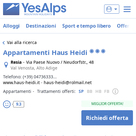
Alloggi
Destinazioni
Sport e tempo libero
Offerte
Vai alla ricerca
Appartamenti Haus Heidi
Resia
-
Via Paese Nuovo / Neudorfstr., 48
Val Venosta, Alto Adige
Telefono:
(+39) 04736333...
www.haus-heidi.it
-
haus-heidi@rolmail.net
Appartamenti
‐
Trattamenti offerti:
SP
BB
HB
FB
MIGLIOR OFFERTA!
9.3
Richiedi offerta