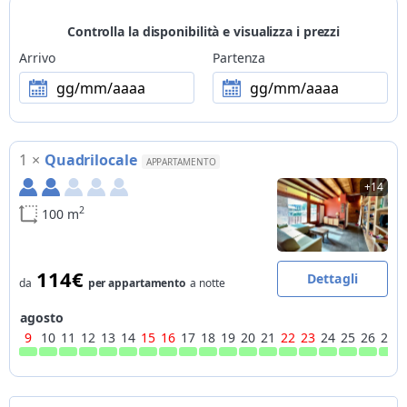
Animali
Controlla la disponibilità e visualizza i prezzi
non ammessi
Arrivo
Partenza
Metodi di pagamento
gg/mm/aaaa
gg/mm/aaaa
non si accettano carte di pagamento
Attività
organizzabili su richiesta: passeggiate a cavallo, escursioni di
1
×
Quadrilocale
sci alpinismo, voli in parapendio, eliski, rafting, visita
APPARTAMENTO
produttore vini con degustazione, visite culturali (musei, centri
+14
storici...)
2
100 m
Bike
informazioni, cartine e tracciati per escursioni in bici, noleggio
bici convenzionato, servizio riparazione bici convenzionato,
114€
Dettagli
da
per appartamento
a notte
bike school convenzionata
agosto
Moto
9
10
11
12
13
14
15
16
17
18
19
20
21
22
23
24
25
26
27
informazioni, cartine e tracciati per tour in moto
Sci
piste da sci più vicine a 15km, piste da fondo più vicine a 10km,