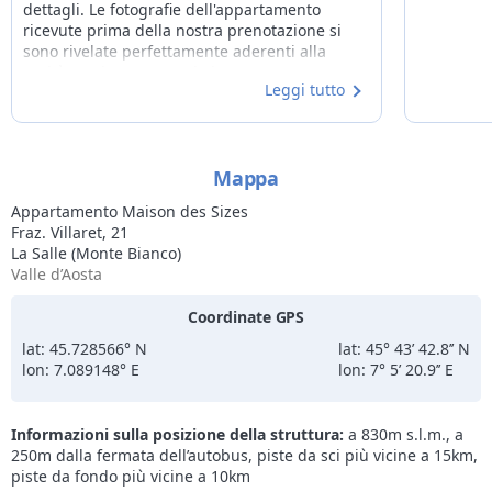
dettagli. Le fotografie dell'appartamento
ricevute prima della nostra prenotazione si
sono rivelate perfettamente aderenti alla
realtà. Le due camere da letto sono
Leggi tutto
confortevoli e silenziose e i due bagni sono
una comodità impagabile. La cucina è ampia e
completamente attrezzata. La posizione è
tranquilla ed ottima come base di partenza
Mappa
per le nostre escursioni nei dintorni del Monte
Bianco; altre splendide località ed occasioni di
Appartamento Maison des Sizes
trekking anche impegnativi si raggiungono
Fraz. Villaret, 21
percorrendo solo pochi chilometri. I padroni di
La Salle (Monte Bianco)
casa sono stati molto gentili e disponibili,
Valle d’Aosta
rendendo il nostro soggiorno veramente
piacevole… e il tutto arricchito da una
Coordinate GPS
splendida vista sulla vetta del Monte Bianco!
lat: 45.728566° N
lat: 45° 43’ 42.8’’ N
lon: 7.089148° E
lon: 7° 5’ 20.9’’ E
Informazioni sulla posizione della struttura:
a 830m s.l.m., a
250m dalla fermata dell’autobus, piste da sci più vicine a 15km,
piste da fondo più vicine a 10km