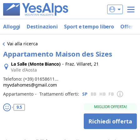
Alloggi
Destinazioni
Sport e tempo libero
Offerte
Vai alla ricerca
Appartamento Maison des Sizes
La Salle (Monte Bianco)
-
Fraz. Villaret, 21
Valle d’Aosta
Telefono:
(+39) 01658611...
myvdahomes@gmail.com
Appartamento
‐
Trattamenti offerti:
SP
BB
HB
FB
MIGLIOR OFFERTA!
9.5
Richiedi offerta