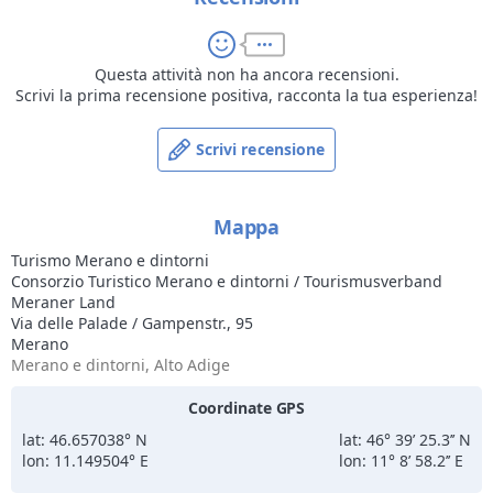
quella tedesca, in perfetto equilibrio anche numerico, deriva
infatti uno stile di vita del tutto particolare che si riflette in ogni
aspetto della quotidianità. Partendo da Merano si possono
Questa attività non ha ancora recensioni.
raggiungere in pochi minuti valli e montagne silenziose, dove
Scrivi la prima recensione positiva, racconta la tua esperienza!
le usanze alpine tradizionali sono ancora vive, l’ospitalità è
sincera e la natura intatta. Il Parco Naturale del Gruppo di
Tessa, l’Alta Via di Merano e ben cinque comprensori sciistici ed
Scrivi recensione
escursionistici permettono di praticare ogni genere di attività
in montagna, a quote progressive e con vari gradi di difficoltà.
Mappa
Turismo Merano e dintorni
Consorzio Turistico Merano e dintorni / Tourismusverband
Meraner Land
Via delle Palade / Gampenstr., 95
Merano
Merano e dintorni, Alto Adige
Coordinate GPS
lat: 46.657038° N
lat: 46° 39’ 25.3’’ N
lon: 11.149504° E
lon: 11° 8’ 58.2’’ E