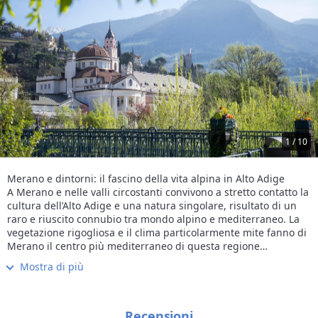
1 / 10
Merano e dintorni: il fascino della vita alpina in Alto Adige
A Merano e nelle valli circostanti convivono a stretto contatto la
cultura dell’Alto Adige e una natura singolare, risultato di un
raro e riuscito connubio tra mondo alpino e mediterraneo. La
vegetazione rigogliosa e il clima particolarmente mite fanno di
Merano il centro più mediterraneo di questa regione
tipicamente alpina. Città di cura dalla storia millenaria, Merano
Mostra di più
offre un ricco panorama culturale e propone una gastronomia
di alto livello, in grado di combinare sapori di origine molto
diversa. Pur non rinunciando alle sue radicate tradizioni, è una
città cosmopolita: dalla convivenza tra la popolazione italiana e
Recensioni