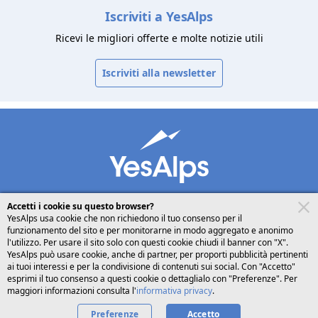
Iscriviti a YesAlps
Ricevi le migliori offerte e molte notizie utili
Iscriviti alla newsletter
Accetti i cookie su questo browser?
YesAlps usa cookie che non richiedono il tuo consenso per il
funzionamento del sito e per monitorarne in modo aggregato e anonimo
desktop
seguici su
l'utilizzo. Per usare il sito solo con questi cookie chiudi il banner con "X".
YesAlps può usare cookie, anche di partner, per proporti pubblicità pertinenti
ai tuoi interessi e per la condivisione di contenuti sui social. Con "Accetto"
Italiano
esprimi il tuo consenso a questi cookie o dettaglialo con "Preferenze". Per
maggiori informazioni consulta l'
informativa privacy
.
Preferenze
Privacy
Cookies
Chi siamo
Accetto