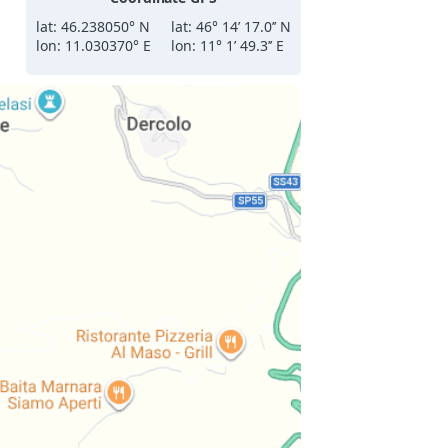
lat: 46.238050° N
lat: 46° 14’ 17.0’’ N
lon: 11.030370° E
lon: 11° 1’ 49.3’’ E