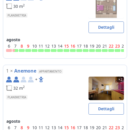
2
30 m
PLANIMETRIA
Dettagli
agosto
6
7
8
9
10
11
12
13
14
15
16
17
18
19
20
21
22
23
24
1
×
Anemone
APPARTAMENTO
+
+2
2
32 m
PLANIMETRIA
Dettagli
agosto
6
7
8
9
10
11
12
13
14
15
16
17
18
19
20
21
22
23
24