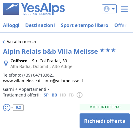
Alloggi
Destinazioni
Sport e tempo libero
Offerte
Vai alla ricerca
Alpin Relais b&b Villa Melisse
Colfosco
-
Str. Col Pradat, 39
Alta Badia, Dolomiti, Alto Adige
Telefono:
(+39) 04718362...
www.villamelisse.it
-
info@villamelisse.it
Garni + Appartamenti
‐
Trattamenti offerti:
SP
BB
HB
FB
MIGLIOR OFFERTA!
9.2
Richiedi offerta