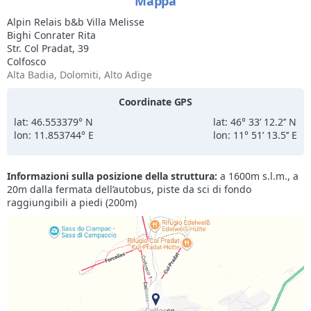
Mappa
anche nei consigli sui luoghi dove cenare.
resto. Non
Alpin Relais b&b Villa Melisse
Anche il corridoio posteriore per accedere
usufruire 
Bighi Conrater Rita
all'appartamento dava sulle montagne alle
bel compre
Str. Col Pradat, 39
spalle ed era sempre un bel vedere al rientro
Colfosco
in camera dopo una giornata fuori. Ottima
Alta Badia, Dolomiti, Alto Adige
esperienza per noi.
Coordinate GPS
lat: 46.553379° N
lat: 46° 33’ 12.2’’ N
lon: 11.853744° E
lon: 11° 51’ 13.5’’ E
Informazioni sulla posizione della struttura:
a 1600m s.l.m., a
20m dalla fermata dell’autobus, piste da sci di fondo
raggiungibili a piedi (200m)