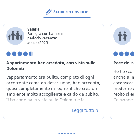
Scrivi recensione
Valeria
Famiglia con bambini
periodo vacanza:
agosto 2025
Appartamento ben arredato, con vista sulle
Pace dei s
Dolomiti
Ho trascor
L'appartamento era pulito, completo di ogni
anche al 
occorrente come da descrizione, ben arredato,
ascensore
quasi completamente in legno, il che crea un
moderno e
ambiente molto accogliente e caldo da subito.
Molto sile
Il balcone ha la vista sulle Dolomiti e la
Colazione 
posizione del residence è perfetta perché è a
frutta fre
Leggi tutto
due passo da Corvara e ha tutto il necessario
personaliz
intorno, compreso un Despar esattamente
riporre e 
sotto il palazzo accanto. La gestione è
con card 
completamente al femminile e noi abbiamo
di partenz
trovato cordialità, gentilezza, disponibilità
passi. Sim