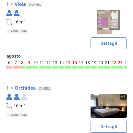
1
×
Viola
Note
CAMERA
Alcuni servizi potrebbero essere solo su richiesta e a
pagamento
servizio pane e latte = recapito al mattino di prodotti per la
2
16 m
colazione
PLANIMETRIA
Dettagli
agosto
6
7
8
9
10
11
12
13
14
15
16
17
18
19
20
21
22
23
24
1
×
Orchidea
CAMERA
+1
2
16 m
PLANIMETRIA
Dettagli