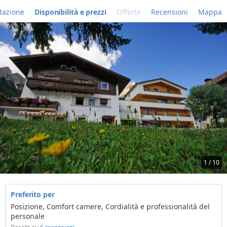
tazione
Disponibilità e prezzi
Offerte
Recensioni
Mappa
1 / 10
Preferito per
Posizione, Comfort camere, Cordialità e professionalità del
personale