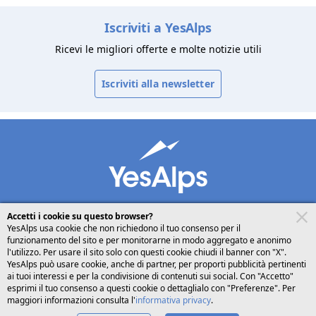
Iscriviti a YesAlps
Ricevi le migliori offerte e molte notizie utili
Iscriviti alla newsletter
Accetti i cookie su questo browser?
YesAlps usa cookie che non richiedono il tuo consenso per il
funzionamento del sito e per monitorarne in modo aggregato e anonimo
desktop
seguici su
l'utilizzo. Per usare il sito solo con questi cookie chiudi il banner con "X".
YesAlps può usare cookie, anche di partner, per proporti pubblicità pertinenti
ai tuoi interessi e per la condivisione di contenuti sui social. Con "Accetto"
Italiano
esprimi il tuo consenso a questi cookie o dettaglialo con "Preferenze". Per
maggiori informazioni consulta l'
informativa privacy
.