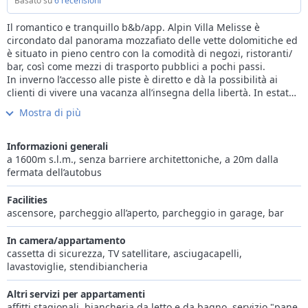
Basato su
6 recensioni
Il romantico e tranquillo b&b/app. Alpin Villa Melisse è
circondato dal panorama mozzafiato delle vette dolomitiche ed
è situato in pieno centro con la comodità di negozi, ristoranti/
bar, così come mezzi di trasporto pubblici a pochi passi.
In inverno l’accesso alle piste è diretto e dà la possibilità ai
clienti di vivere una vacanza all’insegna della libertà. In estate
la natura esprime il pieno potenziale con una vasta offerta di
Mostra di più
attività sportive ma anche all’insegna del relax. Lo spazio verde
dedicato ai clienti, con sdrai e vista senza pari sul Pisciadù, è
nato per regalare momenti piacevoli durante tutta la giornata.
Informazioni generali
Ad accogliere gli ospiti, le confortevoli camere da letto e
a 1600m s.l.m., senza barriere architettoniche, a 20m dalla
appartamenti, tutti con splendida vista panoramica, arredati
fermata dell’autobus
con gusto. Gli ospiti sono anche i benvenuti nella struttura
wellness, con suana finlandese, bagno turco, doccia con
Facilities
nebbia aromatica e cromoterapia per un benessere immediato
ascensore, parcheggio all’aperto, parcheggio in garage, bar
e naturalmente l’angolo relax con tisane. Per i clienti è attivo
anche il centro di estetica e massaggi "Serenitè", aperto tutto
In camera/appartamento
l’anno e con un proposta di trattamenti estetici e terapeutici
cassetta di sicurezza, TV satellitare, asciugacapelli,
professionale e sempre aggiornata.
lavastoviglie, stendibiancheria
Il buffet di colazione viene servito in modo sempre vario e
fresco nella nostra Stube di casa, oppure nella house-bar per i
Altri servizi per appartamenti
clienti degli appartamenti che desiderano iniziare la giornata
affitti stagionali, biancheria da letto e da bagno, servizio "pane