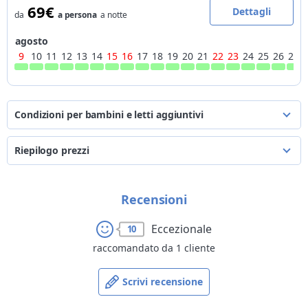
69€
Dettagli
da
a persona
a notte
agosto
9
10
11
12
13
14
15
16
17
18
19
20
21
22
23
24
25
26
27
Condizioni per bambini e letti aggiuntivi
i prezzi si intendono a persona a notte
Riepilogo prezzi
*
età
per letti già presenti
per letti aggiuntivi
dal
al
a persona
a notte
da 0 a 2 anni
sconto 95%
30€
Recensioni
09/08/2026
31/08/2026
da
57€
a
105€
da 3 a 5 anni
sconto 50%
30€
01/09/2026
31/03/2027
da
55€
a
102€
da 6 a 8 anni
sconto 30%
30€
Eccezionale
10
da 9 a 10 anni
sconto 20%
30€
raccomandato da 1 cliente
11 anni
sconto 20%
sovrapprezzo 40€
Scrivi recensione
adulto
-
sovrapprezzo 40€