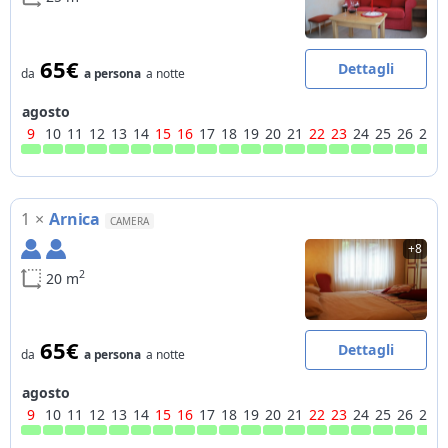
pagamento
servizio pane e latte = recapito al mattino di prodotti per la
colazione
65€
Dettagli
da
a persona
a notte
agosto
9
10
11
12
13
14
15
16
17
18
19
20
21
22
23
24
25
26
27
1
×
Arnica
CAMERA
+8
2
20 m
65€
Dettagli
da
a persona
a notte
agosto
9
10
11
12
13
14
15
16
17
18
19
20
21
22
23
24
25
26
27