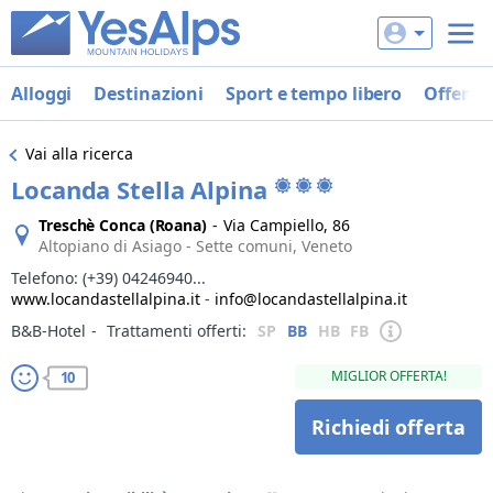
Alloggi
Destinazioni
Sport e tempo libero
Offerte
Vai alla ricerca
Locanda Stella Alpina
Treschè Conca (Roana)
-
Via Campiello, 86
Altopiano di Asiago - Sette comuni, Veneto
Telefono:
(+39) 04246940...
www.locandastellalpina.it
-
info@locandastellalpina.it
B&B-Hotel
‐
Trattamenti offerti:
SP
BB
HB
FB
MIGLIOR OFFERTA!
10
Richiedi offerta