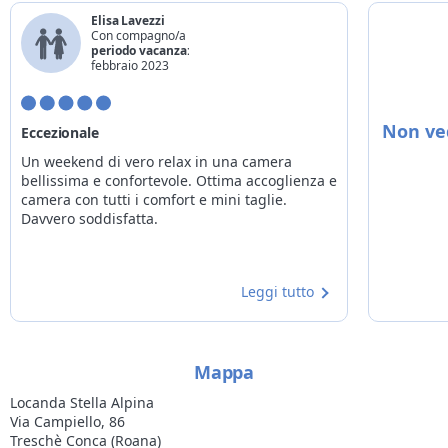
*
anni compiuti alla data del check-out
Elisa Lavezzi
Con compagno/a
periodo vacanza:
febbraio 2023
Non ved
Eccezionale
Un weekend di vero relax in una camera
bellissima e confortevole. Ottima accoglienza e
camera con tutti i comfort e mini taglie.
Davvero soddisfatta.
Leggi tutto
Mappa
Locanda Stella Alpina
Via Campiello, 86
Treschè Conca (Roana)