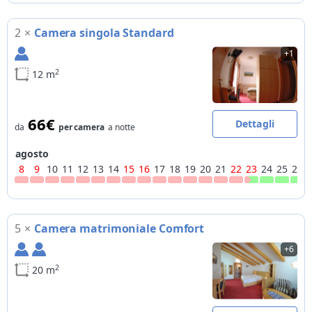
Sci
skiroom con scalda scarponi, piste da sci raggiungibili a piedi
2
×
Camera singola Standard
(400m), piste da fondo più vicine a 2km, skibus pubblico
+1
2
12 m
66€
Dettagli
da
per camera
a notte
agosto
8
9
10
11
12
13
14
15
16
17
18
19
20
21
22
23
24
25
26
5
×
Camera matrimoniale Comfort
+6
2
20 m