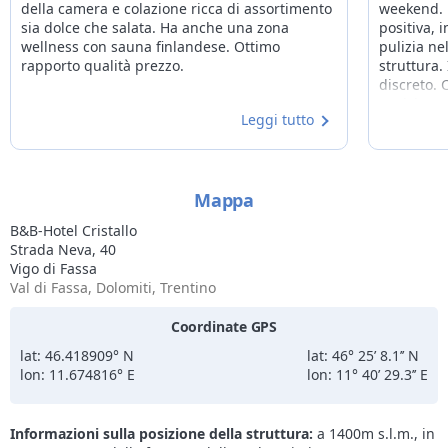
06/03/2027
26/03/2027
da
72€
a
207€
della camera e colazione ricca di assortimento
weekend. 
sia dolce che salata. Ha anche una zona
positiva, 
27/03/2027
31/03/2027
da
76€
a
219€
wellness con sauna finlandese. Ottimo
pulizia ne
rapporto qualità prezzo.
struttura.
discreto. 
posizione.
Leggi tutto
Mappa
B&B-Hotel Cristallo
Strada Neva, 40
Vigo di Fassa
Val di Fassa, Dolomiti, Trentino
Coordinate GPS
lat: 46.418909° N
lat: 46° 25’ 8.1’’ N
lon: 11.674816° E
lon: 11° 40’ 29.3’’ E
Informazioni sulla posizione della struttura:
a 1400m s.l.m., in