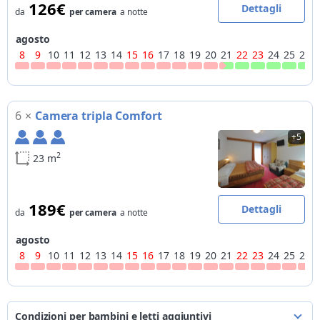
126€
Dettagli
da
per camera
a notte
agosto
8
9
10
11
12
13
14
15
16
17
18
19
20
21
22
23
24
25
26
6
×
Camera tripla Comfort
+5
2
23 m
189€
Dettagli
da
per camera
a notte
agosto
8
9
10
11
12
13
14
15
16
17
18
19
20
21
22
23
24
25
26
Condizioni per bambini e letti aggiuntivi