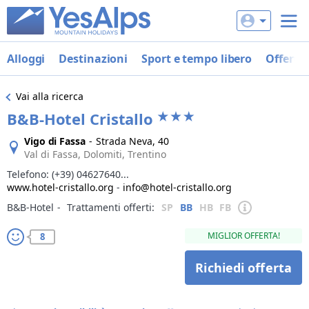
Alloggi
Destinazioni
Sport e tempo libero
Offerte
Vai alla ricerca
B&B-Hotel Cristallo
Vigo di Fassa
-
Strada Neva, 40
Val di Fassa, Dolomiti, Trentino
Telefono:
(+39) 04627640...
www.hotel-cristallo.org
-
info@hotel-cristallo.org
B&B-Hotel
‐
Trattamenti offerti:
SP
BB
HB
FB
MIGLIOR OFFERTA!
8
Richiedi offerta