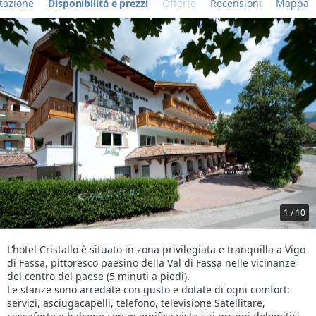
tazione
Disponibilità e prezzi
Offerte
Recensioni
Mappa
1 / 10
L’hotel Cristallo è situato in zona privilegiata e tranquilla a Vigo
di Fassa, pittoresco paesino della Val di Fassa nelle vicinanze
del centro del paese (5 minuti a piedi).
Le stanze sono arredate con gusto e dotate di ogni comfort:
servizi, asciugacapelli, telefono, televisione Satellitare,