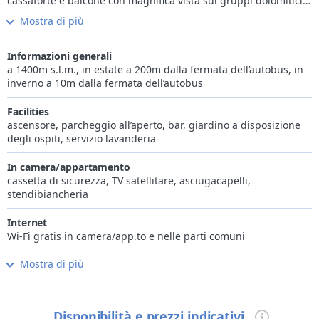
cassaforte e balcone con magnifica vista sui gruppi dolomitici
prospicienti. L’hotel dispone di un Bar, confortevole sala
Mostra di più
ristorante, saletta Tv, ascensore, e parcheggio. Per il Vostro
relax è stato creato un centro salute in tipico stile tirolese
dotato di sauna ed idromassaggio.
Informazioni generali
L’incantevole paesaggio di Vigo di Fassa offre tante possibilità
a 1400m s.l.m., in estate a 200m dalla fermata dell’autobus, in
di vivere il tempo libero; romantiche passeggiate nei boschi
inverno a 10m dalla fermata dell’autobus
circostanti, escursioni, trekking in quota tra scenari di rara e
aspra bellezza, vi garantiranno una vacanza tonificante e
Facilities
rilassante.
ascensore, parcheggio all’aperto, bar, giardino a disposizione
degli ospiti, servizio lavanderia
In camera/appartamento
cassetta di sicurezza, TV satellitare, asciugacapelli,
stendibiancheria
Internet
Wi-Fi gratis in camera/app.to e nelle parti comuni
Mostra di più
Cucina
colazione anticipata su prenotazione
Wellness
Disponibilità e prezzi indicativi