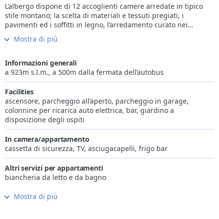
L’albergo dispone di 12 accoglienti camere arredate in tipico
stile montano; la scelta di materiali e tessuti pregiati, i
pavimenti ed i soffitti in legno, l’arredamento curato nei
particolari, rendono le sue camere, già luminose per le grandi
Mostra di più
finestre, ambienti caldi e confortevoli. Tutte le camere hanno il
balcone o una grande terrazza con vista panoramica sul Monte
Bianco o sulla Grivola.
Informazioni generali
La colazione a buffet è abbondante e varia, con un’attenzione
a 923m s.l.m., a 500m dalla fermata dell’autobus
particolare ai prodotti locali: marmellate e miele prodotti in
Valle, yogurt della zona, pane fresco, brioches, torte di
Facilities
pasticceria, salumi valdostani di alta qualità, fontina, frutta
ascensore, parcheggio all’aperto, parcheggio in garage,
secca e fresca di stagione.
colonnine per ricarica auto elettrica, bar, giardino a
L’albergo dispone di ascensore, parcheggio privato gratuito e
disposizione degli ospiti
garage. È presente un deposito per le biciclette e per
l’attrezzatura sportiva che funge anche da ski room con scalda
In camera/appartamento
scarponi. Inoltre, su richiesta, è possibile noleggiare mountain
cassetta di sicurezza, TV, asciugacapelli, frigo bar
bike e fat bike elettriche.
La piccola ma accogliente spa dell’albergo offre docce
Altri servizi per appartamenti
aromatiche, sauna e zona relax con vetrata sul massiccio del
biancheria da letto e da bagno
Monte Bianco.
Mostra di più
Internet
Wi-Fi gratis in camera/app.to e nelle parti comuni