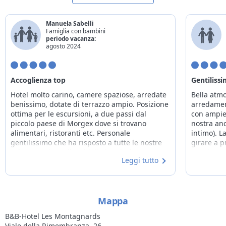
Manuela Sabelli
Famiglia con bambini
periodo vacanza:
agosto 2024
Accoglienza top
Gentilissi
Hotel molto carino, camere spaziose, arredate
Bella atmo
benissimo, dotate di terrazzo ampio. Posizione
arredamen
ottima per le escursioni, a due passi dal
con ampie
piccolo paese di Morgex dove si trovano
nostra an
alimentari, ristoranti etc. Personale
intimo). 
gentilissimo che ha risposto a tutte le nostre
girare a p
esigenze. Fiore all'occhiello la colazione... La
raggiunger
Leggi tutto
sera si sentiva il profumo delle torte preparate
escursioni
per la mattina, deliziose! Hotel
in una sal
consigliatissimo.
gentilissi
in. La cos
Mappa
portare il
B&B-Hotel Les Montagnards
Viale della Rimembranza, 26