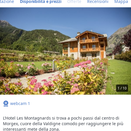
tazione
Disponibilità e prezzi
Offerte
Recensioni
Mappa
1 / 10
webcam 1
L’Hotel Les Montagnards si trova a pochi passi dal centro di
Morgex, cuore della Valdigne comodo per raggiungere le più
interessanti mete della zona.