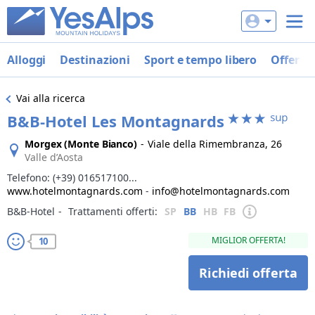
Alloggi
Destinazioni
Sport e tempo libero
Offerte
Vai alla ricerca
B&B-Hotel Les Montagnards
Morgex (Monte Bianco)
-
Viale della Rimembranza, 26
Valle d’Aosta
Telefono:
(+39) 016517100...
www.hotelmontagnards.com
-
info@hotelmontagnards.com
B&B-Hotel
‐
Trattamenti offerti:
SP
BB
HB
FB
MIGLIOR OFFERTA!
10
Richiedi offerta