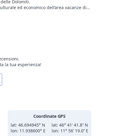
delle Dolomiti.
, culturale ed economico dell’area vacanze di
nes-Senes-Braies, patrimonio naturale
ta a scoprire, divertirsi e vivere piacevoli
chieste sciistiche più esigenti.
ecensioni.
ta la tua esperienza!
nto al gas, mentre le piazzole premium
Coordinate GPS
lat: 46.694945° N
lat: 46° 41’ 41.8’’ N
lon: 11.938600° E
lon: 11° 56’ 19.0’’ E