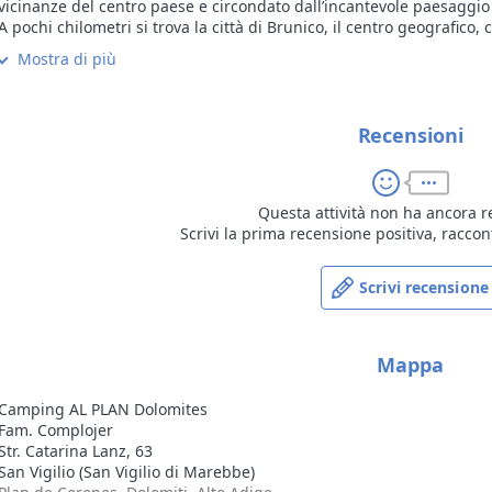
vicinanze del centro paese e circondato dall’incantevole paesaggio 
A pochi chilometri si trova la città di Brunico, il centro geografico
Plan de Corones, Alto Adige.
Mostra di più
San Vigilio di Marebbe si trova alle porte del Parco Naturale di Fa
dell’UNESCO. Soprattutto in estate, ma anche in inverno, il parco invi
momenti all’aria aperta.
Inoltre, il Dolomiti Superski e il Plan de Corones soddisferanno le ri
Recensioni
Camping Al Plan Dolomites offre due tipologie di piazzola:
*Piazzola standard (60/70 m² in estate e 40/50 m² in inverno)
Questa attività non ha ancora r
*Piazzola premium (80/90 m²)
Scrivi la prima recensione positiva, raccon
Entrambe le tipologie sono dotate di attacco elettrico e collegame
offrono anche carico e scarico dell’acqua direttamente sul posto.
Scrivi recensione
Mappa
Camping AL PLAN Dolomites
Fam. Complojer
Str. Catarina Lanz, 63
San Vigilio (San Vigilio di Marebbe)