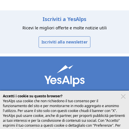
Iscriviti a YesAlps
Ricevi le migliori offerte e molte notizie utili
Iscriviti alla newsletter
Accetti i cookie su questo browser?
YesAlps usa cookie che non richiedono il tuo consenso per il
funzionamento del sito e per monitorarne in modo aggregato e anonimo
desktop
seguici su
l'utilizzo. Per usare il sito solo con questi cookie chiudi il banner con "X".
YesAlps può usare cookie, anche di partner, per proporti pubblicità pertinenti
ai tuoi interessi e per la condivisione di contenuti sui social. Con "Accetto"
Italiano
esprimi il tuo consenso a questi cookie o dettaglialo con "Preferenze". Per