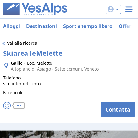
Alloggi
Destinazioni
Sport e tempo libero
Offerte
Vai alla ricerca
Skiarea leMelette
Gallio
-
Loc. Melette
Altopiano di Asiago - Sette comuni, Veneto
Telefono
sito internet
-
email
Facebook
Contatta