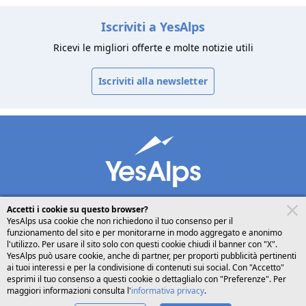
Iscriviti a YesAlps
Ricevi le migliori offerte e molte notizie utili
Iscriviti alla newsletter
Accetti i cookie su questo browser?
YesAlps usa cookie che non richiedono il tuo consenso per il
funzionamento del sito e per monitorarne in modo aggregato e anonimo
desktop
seguici su
condividi
l'utilizzo. Per usare il sito solo con questi cookie chiudi il banner con "X".
YesAlps può usare cookie, anche di partner, per proporti pubblicità pertinenti
ai tuoi interessi e per la condivisione di contenuti sui social. Con "Accetto"
Italiano
esprimi il tuo consenso a questi cookie o dettaglialo con "Preferenze". Per
maggiori informazioni consulta l'
informativa privacy
.