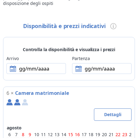
disposizione degli ospiti
Disponibilità e prezzi indicativi
Controlla la disponibilità e visualizza i prezzi
Arrivo
Partenza
gg/mm/aaaa
gg/mm/aaaa
6
×
Camera matrimoniale
Dettagli
agosto
6
7
8
9
10
11
12
13
14
15
16
17
18
19
20
21
22
23
24