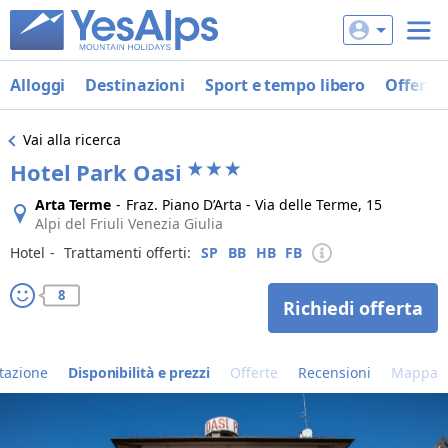
Alloggi
Destinazioni
Sport e tempo libero
Offerte
Vai alla ricerca
Hotel Park Oasi
Arta Terme
-
Fraz. Piano D’Arta - Via delle Terme, 15
Alpi del Friuli Venezia Giulia
Hotel
‐
Trattamenti offerti:
SP
BB
HB
FB
8
Richiedi offerta
tazione
Disponibilità e prezzi
Offerte
Recensioni
Mappa