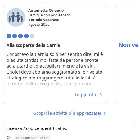
Antonietta Orlando
Famiglia con adolescenti
periodo vacanza:
agosto 2025
Non ved
Alla scoperta della Carnia
Conoscevo la Carnia solo per sentito dire, mi è
piaciuta tantissimo, fatta da persone pronte
ad aiutarti e ad accoglierti mentre la visiti.
L'hotel dove abbiamo soggiornato si è rivelato
strategico per raggiungere tutte le località
intorno, molto accogliente, si respira aria
familiare, si mangia molto bene. La Signora
Leggi tutto
Gabriella è un'ottima padrona di casa. Siamo
contenti di aver soggiornato all'Hotel Park
Oasi. Ci siamo promessi di tornare perché
siamo rimasti sorpresi del Friuli Venezia Giulia!
Scopri le attività più apprezzate!
Licenza / codice identificativo
CIN:
IT030005A1RETZVX3O