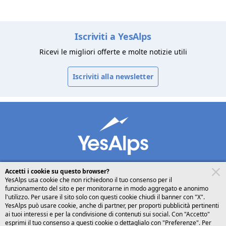
Iscriviti a YesAlps
Ricevi le migliori offerte e molte notizie utili
Iscriviti alla newsletter
Accetti i cookie su questo browser?
YesAlps usa cookie che non richiedono il tuo consenso per il
funzionamento del sito e per monitorarne in modo aggregato e anonimo
desktop
seguici su
l'utilizzo. Per usare il sito solo con questi cookie chiudi il banner con "X".
YesAlps può usare cookie, anche di partner, per proporti pubblicità pertinenti
ai tuoi interessi e per la condivisione di contenuti sui social. Con "Accetto"
Italiano
esprimi il tuo consenso a questi cookie o dettaglialo con "Preferenze". Per