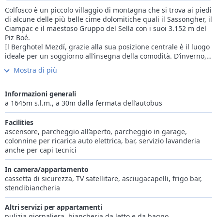
Colfosco è un piccolo villaggio di montagna che si trova ai piedi
di alcune delle più belle cime dolomitiche quali il Sassongher, il
Ciampac e il maestoso Gruppo del Sella con i suoi 3.152 m del
Piz Boé.
Il Berghotel Mezdí, grazie alla sua posizione centrale è il luogo
ideale per un soggiorno all’insegna della comodità. D’inverno,
infatti, le piste da sci sono raggiungibili direttamente
Mostra di più
dall’hotel, da dove parte anche il famoso anello della
Sellaronda. Avrete così la possibilità di sciare e raggiungere
gran parte dei comprensori sciistici del Dolomitisuperski senza
Informazioni generali
mai usare l’automobile. E per i più temerari la splendida
a 1645m s.l.m., a 30m dalla fermata dell’autobus
discesa alpinistica della Val di Mezdi vi attende, proprio di
fronte all’hotel. Per godervi appieno la vostra vacanza sulla
Facilities
neve potrete inoltre provare l’emozione dello sci d’alpinismo,
ascensore, parcheggio all’aperto, parcheggio in garage,
delle escursioni con le ciaspole o di una discesa mozzafiato con
colonnine per ricarica auto elettrica, bar, servizio lavanderia
lo slittino. Potrete inoltre divertirvi con una partita a curling e
anche per capi tecnici
una sfida sui pattini o concedervi un momento romantico con
un’indimenticabile passeggiata sulle slitte trainate dai cavalli.
In camera/appartamento
In estate tutto diventa poesia: verdi prati e pascoli sommersi di
cassetta di sicurezza, TV satellitare, asciugacapelli, frigo bar,
fiori variopinti e le maestose Dolomiti con le loro forme e colori
stendibiancheria
per uno scenario unico ed indimenticabile. Direttamente
dall’hotel partono numerose passeggiate ed escursioni per
Altri servizi per appartamenti
scoprire tutte le magie di una natura ancora incontaminata.
pulizia giornaliera, biancheria da letto e da bagno