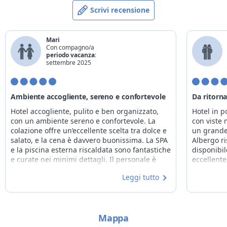
Scrivi recensione
Mari
Con compagno/a
periodo vacanza:
settembre 2025
Ambiente accogliente, sereno e confortevole
Da ritorn
Hotel accogliente, pulito e ben organizzato,
Hotel in p
con un ambiente sereno e confortevole. La
con viste
colazione offre un’eccellente scelta tra dolce e
un grande
salato, e la cena è davvero buonissima. La SPA
Albergo ri
e la piscina esterna riscaldata sono fantastiche
disponibil
e curate nei minimi dettagli. Il personale è
eccellente,
molto gentile e disponibile. Ottimo rapporto
ben fornit
Leggi tutto
qualità-prezzo. Consigliatissimo! Sicuramente
Grazie a tu
torneremo!
Mappa