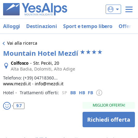
Alloggi
Destinazioni
Sport e tempo libero
Offerte
Vai alla ricerca
Mountain Hotel Mezdí
Colfosco
-
Str. Pecëi, 20
Alta Badia, Dolomiti, Alto Adige
Telefono:
(+39) 04718360...
www.mezdi.it
-
info@mezdi.it
Hotel
‐
Trattamenti offerti:
SP
BB
HB
FB
MIGLIOR OFFERTA!
9.7
Richiedi offerta