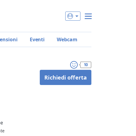
ensioni
Eventi
Webcam
10
Richiedi offerta
le
nte