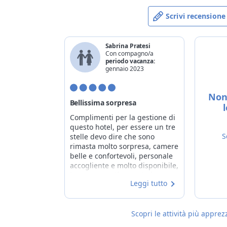
Scrivi recensione
Sabrina Pratesi
Con compagno/a
periodo vacanza:
gennaio 2023
Non 
Bellissima sorpresa
Complimenti per la gestione di
questo hotel, per essere un tre
S
stelle devo dire che sono
rimasta molto sorpresa, camere
belle e confortevoli, personale
accogliente e molto disponibile,
la sorpresa più grande è stata
Leggi tutto
la mezza pensione dove si può
scegliere da un menù alla carta
davvero molto ampio, ricercato
e buonissimo tutto. Grazie a
Scopri le attività più apprez
tutti!