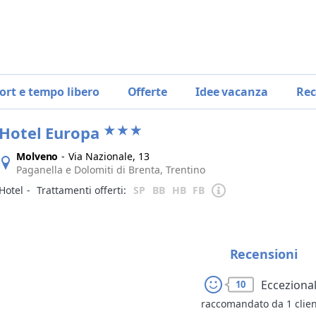
ort e tempo libero
Offerte
Idee vacanza
Rec
Hotel Europa
Molveno
-
Via Nazionale, 13
Paganella e Dolomiti di Brenta, Trentino
Hotel
‐
Trattamenti offerti:
SP
BB
HB
FB
Recensioni
Ecceziona
10
raccomandato da 1 clie