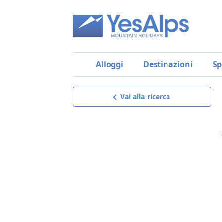
Alloggi
Destinazioni
Sp
Vai alla ricerca
Hotel Europa
Richiedi offerta
riceverai un’offerta su misura,
dettagliata e senza impegno,
il miglior modo per scegliere!