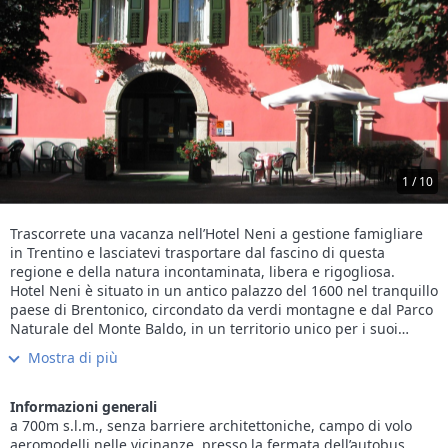
1 / 10
Trascorrete una vacanza nell’Hotel Neni a gestione famigliare
in Trentino e lasciatevi trasportare dal fascino di questa
regione e della natura incontaminata, libera e rigogliosa.
Hotel Neni è situato in un antico palazzo del 1600 nel tranquillo
paese di Brentonico, circondato da verdi montagne e dal Parco
Naturale del Monte Baldo, in un territorio unico per i suoi
colori, profumi e sapori che vi cattureranno fin da subito.
Mostra di più
Suggestive escursioni, momenti di riposo, relax e benessere
per un esperienza che rigenera mente e corpo. Le accoglienti
stanze, il centro benessere, la piscina, gli ambienti dell’Hotel, e
Informazioni generali
le numerose attività per grandi e piccini, che troverete
a 700m s.l.m., senza barriere architettoniche, campo di volo
sull’altipiano, renderanno indimenticabili le vostre vacanze in
aeromodelli nelle vicinanze, presso la fermata dell’autobus