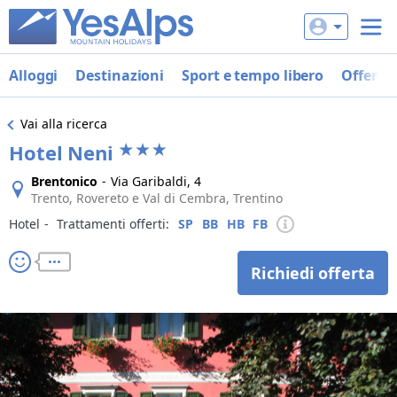
Alloggi
Destinazioni
Sport e tempo libero
Offerte
Vai alla ricerca
Hotel Neni
Brentonico
-
Via Garibaldi, 4
Trento, Rovereto e Val di Cembra, Trentino
Hotel
‐
Trattamenti offerti:
SP
BB
HB
FB
Richiedi offerta