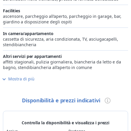
Trentino, adatte proprio a tutti.
Facilities
ascensore, parcheggio all’aperto, parcheggio in garage, bar,
giardino a disposizione degli ospiti
In camera/appartamento
cassetta di sicurezza, aria condizionata, TV, asciugacapelli,
stendibiancheria
Altri servizi per appartamenti
affitti stagionali, pulizia giornaliera, biancheria da letto e da
bagno, stendibiancheria all’aperto in comune
Mostra di più
Internet
Wi-Fi gratis in camera/app.to e nelle parti comuni
Cucina
Disponibilità e prezzi indicativi
disponibile cucina senza glutine e lattosio, colazione anticipata
su prenotazione, pranzo al sacco personalizzato su
prenotazione
Controlla la disponibilità e visualizza i prezzi
Wellness
piscina esterna riscaldata aperta in estate, sala fitness, centro