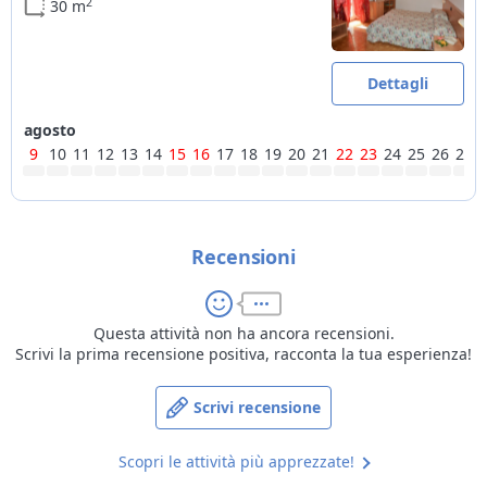
2
30 m
per tour in moto
Sci
ski room, piste da sci più vicine a 7km, piste da fondo più vicine
Dettagli
a 7km
agosto
9
10
11
12
13
14
15
16
17
18
19
20
21
22
23
24
25
26
27
Recensioni
Questa attività non ha ancora recensioni.
Scrivi la prima recensione positiva, racconta la tua esperienza!
Scrivi recensione
Scopri le attività più apprezzate!