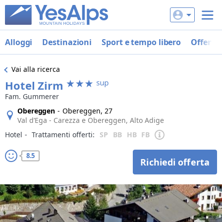
Alloggi
Destinazioni
Sport e tempo libero
Offerte
Vai alla ricerca
Hotel Zirm
Fam. Gummerer
Obereggen
-
Obereggen, 27
Val d’Ega - Carezza e Obereggen, Alto Adige
Hotel
‐
Trattamenti offerti:
SP
BB
HB
FB
8.5
Richiedi offerta