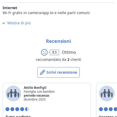
Internet
Wi-Fi gratis in camera/app.to e nelle parti comuni
Mostra di più
Cucina
ristorante aperto anche a mezzogiorno, disponibile cucina
senza glutine e lattosio, disponibile cucina vegetariana
Recensioni
Wellness
piscina interna riscaldata, sala fitness, centro benessere,
Ottimo
8.5
sauna, bagno turco, idromassaggio, beauty center
raccomandato da
2
clienti
Bambini
struttura adatta a famiglie con bambini, parco giochi, sala
Scrivi recensione
giochi
Animali
Attilio Bonfigli
si accettano animali domestici di piccola taglia
Famiglia con bambini
periodo vacanza:
Metodi di pagamento
dicembre 2025
tutte le carte di credito
Bike
Tutto perfetto
Vacanza 