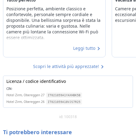
deposito biciclette, noleggio bici in struttura: mountain bike
Posizione perfetta, ambiente classico e
Camere pe
confortevole, personale sempre cordiale e
eccezional
Sci
disponibile. Una bellissima sorpresa è stata la
escursioni
skiroom con scalda scarponi, sulle piste da sci alpino, "easy ski
proposta culinaria: varia e gustosa. Nelle
rental", servizio vendita skipass
camere più lontane la connessione Wi-Fi può
essere ottimizzata.
Note
Alcuni servizi potrebbero essere solo su richiesta e a
Leggi tutto
pagamento
easy ski rental = trasporto attrezzatura dal noleggio
convenzionato
Scopri le attività più apprezzate!
Licenza / codice identificativo
CIN:
Hotel Zirm, Obereggen 27
IT021059A1YAXHBK5B
Hotel Zirm, Obereggen 26
IT021059A18VJS7R25
id: 100318
Ti potrebbero interessare