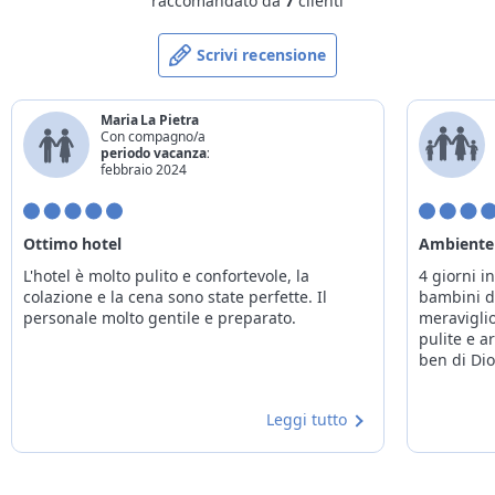
raccomandato da
7
clienti
Scrivi recensione
Maria La Pietra
Con compagno/a
periodo vacanza:
febbraio 2024
Ottimo hotel
Ambiente
L'hotel è molto pulito e confortevole, la
4 giorni i
colazione e la cena sono state perfette. Il
bambini di
personale molto gentile e preparato.
meravigli
pulite e a
ben di Dio
Leggi tutto