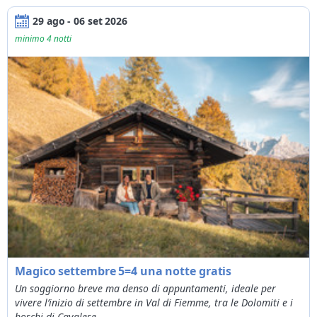
01/09/2026
30/09/2026
da
170€
a
529€
29 ago - 06 set 2026
01/10/2026
31/10/2026
da
170€
a
516€
minimo 4 notti
01/12/2026
31/12/2026
da
200€
a
597€
01/01/2027
31/01/2027
da
200€
a
597€
01/02/2027
28/02/2027
da
200€
a
577€
01/03/2027
31/03/2027
da
200€
a
536€
Magico settembre 5=4 una notte gratis
Un soggiorno breve ma denso di appuntamenti, ideale per
vivere l’inizio di settembre in Val di Fiemme, tra le Dolomiti e i
boschi di Cavalese.