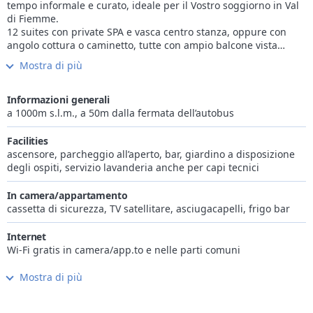
tempo informale e curato, ideale per il Vostro soggiorno in Val
di Fiemme.
12 suites con private SPA e vasca centro stanza, oppure con
angolo cottura o caminetto, tutte con ampio balcone vista
Lagorai, per vacanze indimenticabili.
Mostra di più
I servizi del Bellavista, dedicati alla famiglia, allo sport ed alle
attività all’aria aperta, la cucina gourmet, attenta alla tradizione
e certificata A.I.C. per gli ospiti celiaci, per deliziare il palato, e
Informazioni generali
un’area sky-wellness per arricchire di coccole i Vostri momenti
a 1000m s.l.m., a 50m dalla fermata dell’autobus
di relax.
In Val di Fiemme da scoprire i boschi dell’abete rosso, dei cervi,
Facilities
i profumi dei prati in fiore, con i colori della montagna pura, i
ascensore, parcheggio all’aperto, bar, giardino a disposizione
freschi alpeggi rigogliosi. Con la Fiemme Guest Card che
degli ospiti, servizio lavanderia anche per capi tecnici
riceverete in hotel potrete percepire e godere l’unicità di
questa Valle, nel cuore delle Dolomiti, Patrimonio dell’Unesco.
In camera/appartamento
cassetta di sicurezza, TV satellitare, asciugacapelli, frigo bar
Internet
Wi-Fi gratis in camera/app.to e nelle parti comuni
Mostra di più
Cucina
cantina vini, disponibile cucina senza glutine e lattosio,
disponibile cucina vegetariana, colazione anticipata su