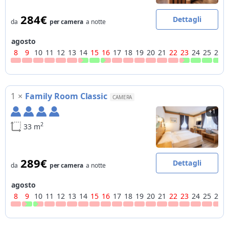
284€
Dettagli
da
per camera
a notte
agosto
8
9
10
11
12
13
14
15
16
17
18
19
20
21
22
23
24
25
26
1
×
Family Room Classic
CAMERA
+1
2
33 m
289€
Dettagli
da
per camera
a notte
agosto
8
9
10
11
12
13
14
15
16
17
18
19
20
21
22
23
24
25
26