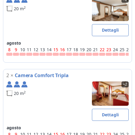
2
20 m
Dettagli
agosto
8
9
10
11
12
13
14
15
16
17
18
19
20
21
22
23
24
25
26
2
×
Camera Comfort Tripla
+2
2
20 m
Dettagli
agosto
8
9
10
11
12
13
14
15
16
17
18
19
20
21
22
23
24
25
26