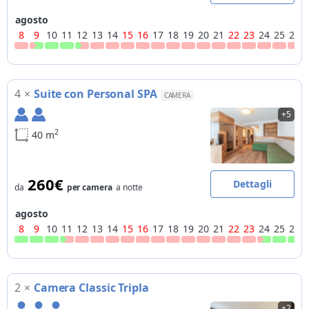
agosto
8
9
10
11
12
13
14
15
16
17
18
19
20
21
22
23
24
25
26
4
×
Suite con Personal SPA
CAMERA
+5
2
40 m
260€
Dettagli
da
per camera
a notte
agosto
8
9
10
11
12
13
14
15
16
17
18
19
20
21
22
23
24
25
26
2
×
Camera Classic Tripla
+2