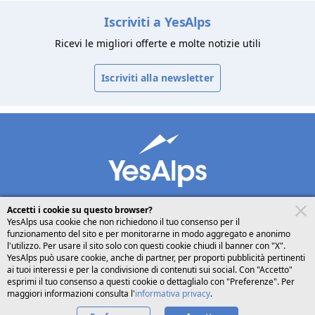
Iscriviti a YesAlps
Ricevi le migliori offerte e molte notizie utili
Iscriviti alla newsletter
Accetti i cookie su questo browser?
YesAlps usa cookie che non richiedono il tuo consenso per il
funzionamento del sito e per monitorarne in modo aggregato e anonimo
desktop
seguici su
l'utilizzo. Per usare il sito solo con questi cookie chiudi il banner con "X".
YesAlps può usare cookie, anche di partner, per proporti pubblicità pertinenti
ai tuoi interessi e per la condivisione di contenuti sui social. Con "Accetto"
Italiano
esprimi il tuo consenso a questi cookie o dettaglialo con "Preferenze". Per
maggiori informazioni consulta l'
informativa privacy
.