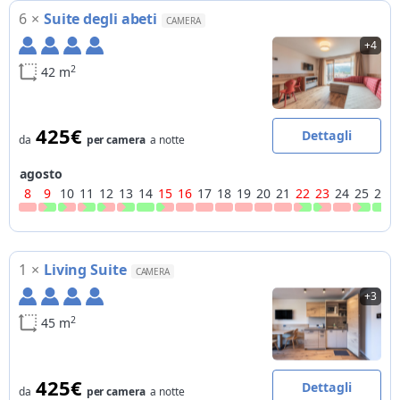
6
×
Suite degli abeti
CAMERA
+4
2
42 m
425€
Dettagli
da
per camera
a notte
agosto
8
9
10
11
12
13
14
15
16
17
18
19
20
21
22
23
24
25
26
1
×
Living Suite
CAMERA
+3
2
45 m
425€
Dettagli
da
per camera
a notte