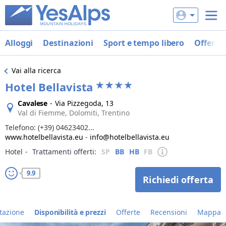
Alloggi
Destinazioni
Sport e tempo libero
Offerte
Vai alla ricerca
Hotel Bellavista
Cavalese
-
Via Pizzegoda, 13
Val di Fiemme, Dolomiti, Trentino
Telefono:
(+39) 04623402...
www.hotelbellavista.eu
-
info@hotelbellavista.eu
Hotel
‐
Trattamenti offerti:
SP
BB
HB
FB
9.9
Richiedi offerta
tazione
Disponibilità e prezzi
Offerte
Recensioni
Mappa