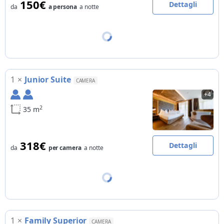
150€
Dettagli
da
a persona
a notte
1
×
Junior Suite
CAMERA
+4
2
35 m
318€
Dettagli
da
per camera
a notte
1
×
Family Superior
CAMERA