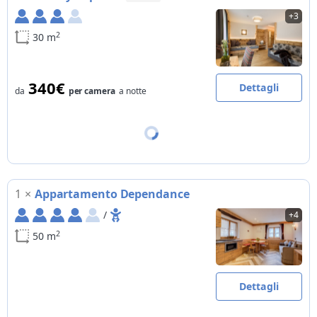
+3
2
30 m
340€
Dettagli
da
per camera
a notte
1
×
Appartamento Dependance
/
+4
2
50 m
Dettagli