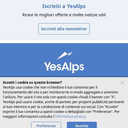
Iscriviti a YesAlps
Ricevi le migliori offerte e molte notizie utili
Iscriviti alla newsletter
Accetti i cookie su questo browser?
YesAlps usa cookie che non richiedono il tuo consenso per il
funzionamento del sito e per monitorarne in modo aggregato e anonimo
desktop
seguici su
l'utilizzo. Per usare il sito solo con questi cookie chiudi il banner con "X".
YesAlps può usare cookie, anche di partner, per proporti pubblicità pertinenti
ai tuoi interessi e per la condivisione di contenuti sui social. Con "Accetto"
Italiano
esprimi il tuo consenso a questi cookie o dettaglialo con "Preferenze". Per
maggiori informazioni consulta l'
informativa privacy
.
Preferenze
Privacy
Cookies
Chi siamo
Accetto