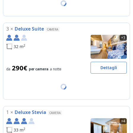
3
×
Deluxe Suite
CAMERA
+3
2
32 m
290€
Dettagli
da
per camera
a notte
1
×
Deluxe Stevia
CAMERA
+4
2
33 m