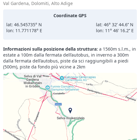
Val Gardena, Dolomiti, Alto Adige
tutto il necessario. Il letto rotondo per persone
alte non è proprio comodissimo. Area
Coordinate GPS
piscina/spa bella e curata. Struttura che
consiglieremo e in cui ritorneremo.
lat: 46.545735° N
lat: 46° 32’ 44.6’’ N
lon: 11.771178° E
lon: 11° 46’ 16.2’’ E
Informazioni sulla posizione della struttura:
a 1560m s.l.m., in
estate a 100m dalla fermata dell’autobus, in inverno a 300m
dalla fermata dell’autobus, piste da sci raggiungibili a piedi
(500m), piste da fondo più vicine a 2km