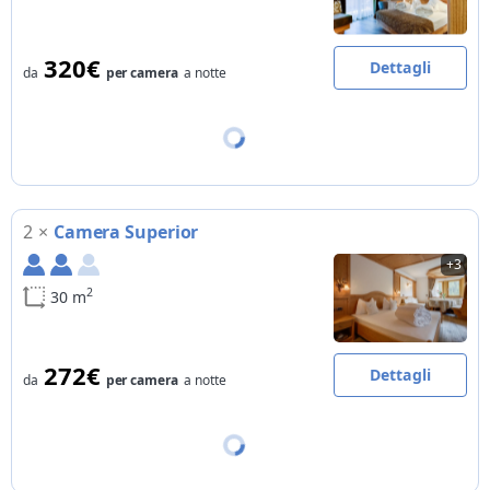
320€
Dettagli
da
per camera
a notte
2
×
Camera Superior
+3
2
30 m
272€
Dettagli
da
per camera
a notte