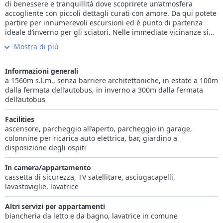
di benessere e tranquillità dove scoprirete un’atmosfera
accogliente con piccoli dettagli curati con amore. Da qui potete
partire per innumerevoli escursioni ed è punto di partenza
ideale d’inverno per gli sciatori. Nelle immediate vicinanze si
trova anche una fermata dell’autobus. Nelle accoglienti e
Mostra di più
luminose camere dell’hotel Muliac troverete il vostro meritato
riposo. Esse dispongono di tutti i comfort e sono dotate di
balcone panoramico, telefono e connessione Wireless. L’ampia
Informazioni generali
sala colazioni offre a colazione un buffet che vi farà iniziare
a 1560m s.l.m., senza barriere architettoniche, in estate a 100m
meglio la giornata. A fine giornata potrete gustare un ricco
dalla fermata dell’autobus, in inverno a 300m dalla fermata
buffet d’insalate ed un menù a 4 portate con 2 primi e 2
dell’autobus
secondi di piatti tipici e nazionali a scelta.
Potrete ritrovare l’armonia per il vostro corpo e la vostra mente
Facilities
nel centro wellness. Vi aspetta un’area saune con sauna
ascensore, parcheggio all’aperto, parcheggio in garage,
finlandese, bio-sauna, bagno di vapore aromatico e cabina a
colonnine per ricarica auto elettrica, bar, giardino a
infrarossi.
disposizione degli ospiti
In camera/appartamento
cassetta di sicurezza, TV satellitare, asciugacapelli,
lavastoviglie, lavatrice
Altri servizi per appartamenti
biancheria da letto e da bagno, lavatrice in comune