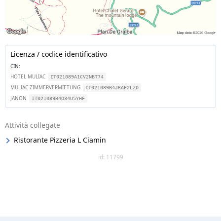
Licenza / codice identificativo
CIN:
HOTEL MULIAC
IT021089A1CV2NBT74
MULIAC ZIMMERVERMIETUNG
IT021089B4JRAE2LZO
JANON
IT021089B4O34U5YHF
Attività collegate
Ristorante Pizzeria L Ciamin
id: 11799