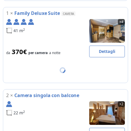
1
×
Family Deluxe Suite
CAMERA
+4
2
41 m
370€
Dettagli
da
per camera
a notte
2
×
Camera singola con balcone
+2
2
22 m