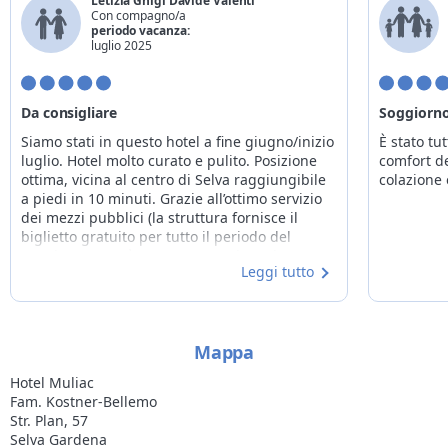
Letizia Ghigi Davide Valenti
Con compagno/a
periodo vacanza:
luglio 2025
Da consigliare
Soggiorno
Siamo stati in questo hotel a fine giugno/inizio
È stato tut
luglio. Hotel molto curato e pulito. Posizione
comfort de
ottima, vicina al centro di Selva raggiungibile
colazione 
a piedi in 10 minuti. Grazie all’ottimo servizio
dei mezzi pubblici (la struttura fornisce il
biglietto gratuito per tutto il periodo del
soggiorno) non è stato necessario mai
Leggi tutto
utilizzare la nostra auto, lasciata nel comodo e
gratuito parcheggio coperto della struttura.
Personale gentile e disponibile verso tutte le
nostre richieste, in grado di consigliare
Mappa
sentieri e attività da svolgere. Cibo ottimo e
vario sia nella colazione a buffet che nella
Hotel Muliac
cena a portate (abbiamo trovato forse un po'
Fam. Kostner-Bellemo
eccessivo 4€ ogni bottiglia di acqua
Str. Plan, 57
consumata). Noi soggiornavamo in una
Selva Gardena
camera Classic con balcone, pulita e fornita di