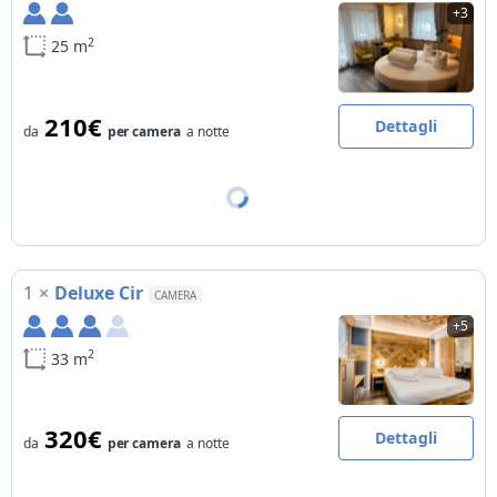
+3
2
25 m
210€
Dettagli
da
per camera
a notte
1
×
Deluxe Cir
CAMERA
+5
2
33 m
320€
Dettagli
da
per camera
a notte