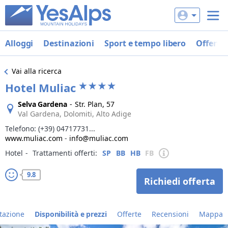
Alloggi
Destinazioni
Sport e tempo libero
Offerte
Vai alla ricerca
Hotel Muliac
Selva Gardena
-
Str. Plan, 57
Val Gardena, Dolomiti, Alto Adige
Telefono:
(+39) 04717731...
www.muliac.com
-
info@muliac.com
Hotel
‐
Trattamenti offerti:
SP
BB
HB
FB
9.8
Richiedi offerta
tazione
Disponibilità e prezzi
Offerte
Recensioni
Mappa