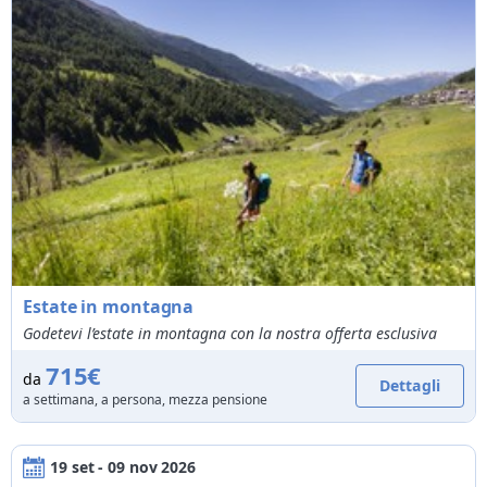
01/01/2027
31/01/2027
da
77€
a
252,98€
01/02/2027
28/02/2027
da
84€
a
170€
01/03/2027
31/03/2027
da
84€
a
172€
01/04/2027
30/04/2027
da
80€
a
172€
01/05/2027
31/05/2027
da
84€
a
172€
01/06/2027
30/06/2027
da
84€
a
172€
01/07/2027
31/07/2027
da
84€
a
179€
01/08/2027
31/08/2027
da
91€
a
179€
01/09/2027
30/09/2027
da
84€
a
179€
Estate in montagna
01/10/2027
31/10/2027
da
84€
a
172€
Godetevi l’estate in montagna con la nostra offerta esclusiva
715€
da
Dettagli
a settimana, a persona, mezza pensione
19 set - 09 nov 2026