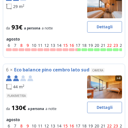
2
29 m
93€
Dettagli
da
a persona
a notte
agosto
6
7
8
9
10
11
12
13
14
15
16
17
18
19
20
21
22
23
24
6
×
Eco balance pino cembro lato sud
CAMERA
+4
2
44 m
PLANIMETRIA
130€
Dettagli
da
a persona
a notte
agosto
6
7
8
9
10
11
12
13
14
15
16
17
18
19
20
21
22
23
24