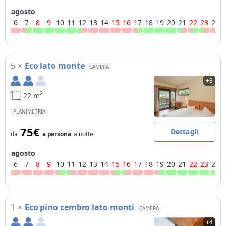
agosto
6
7
8
9
10
11
12
13
14
15
16
17
18
19
20
21
22
23
24
5
×
Eco lato monte
CAMERA
+3
2
22 m
PLANIMETRIA
75€
Dettagli
da
a persona
a notte
agosto
6
7
8
9
10
11
12
13
14
15
16
17
18
19
20
21
22
23
24
1
×
Eco pino cembro lato monti
CAMERA
+4