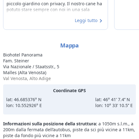
piccolo giardino con privacy. Il nostro cane ha
potuto stare sempre con noi in una sala
ristorante riservata e tranquilla. Personale
Leggi tutto
tutto molto cortese e preparato. Un
ringraziamento particolare alla Sig.ra Thea e
alla Sig.ra Valeria. Lo consigliamo vivamente e
ritorneremo senz'altro!
Mappa
Biohotel Panorama
Fam. Steiner
Via Nazionale / Staatsstr., 5
Malles (Alta Venosta)
Val Venosta, Alto Adige
Coordinate GPS
lat: 46.685376° N
lat: 46° 41’ 7.4’’ N
lon: 10.552926° E
lon: 10° 33’ 10.5’’ E
Informazioni sulla posizione della struttura:
a 1050m s.l.m., a
200m dalla fermata dell’autobus, piste da sci più vicine a 11km,
piste da fondo più vicine a 11km