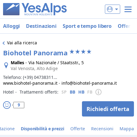
Alloggi
Destinazioni
Sport e tempo libero
Offerte
Vai alla ricerca
Biohotel Panorama
Malles
-
Via Nazionale / Staatsstr., 5
Val Venosta, Alto Adige
Telefono:
(+39) 04738311...
www.biohotel-panorama.it
-
info@biohotel-panorama.it
Hotel
‐
Trattamenti offerti:
SP
BB
HB
FB
9
Richiedi offerta
tazione
Disponibilità e prezzi
Offerte
Recensioni
Mappa