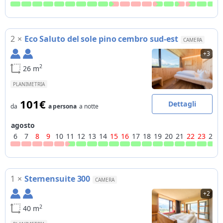
2
×
Eco Saluto del sole pino cembro sud-est
CAMERA
+3
2
26 m
PLANIMETRIA
101€
Dettagli
da
a persona
a notte
agosto
6
7
8
9
10
11
12
13
14
15
16
17
18
19
20
21
22
23
24
1
×
Sternensuite 300
CAMERA
+2
2
40 m