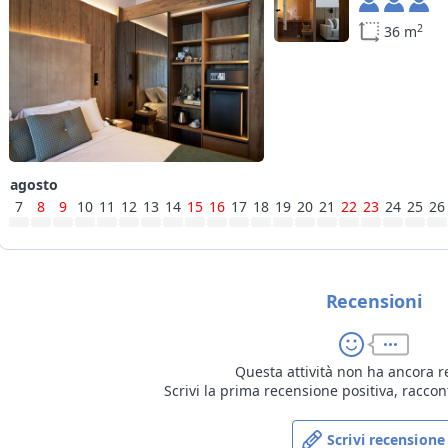
2
36 m
agosto
7
8
9
10
11
12
13
14
15
16
17
18
19
20
21
22
23
24
25
26
Recensioni
Questa attività non ha ancora r
Scrivi la prima recensione positiva, raccon
Scrivi recensione