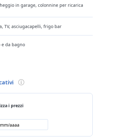
heggio in garage, colonnine per ricarica
a, TV, asciugacapelli, frigo bar
to e da bagno
parti comuni
o, spuntino a pranzo e pomeridiano,
onibile cucina vegetariana
cativi
ss, centro benessere, sauna, bagno turco,
izza i prezzi
ni
la taglia
/mm/aaaa
 Maestro, bancomat