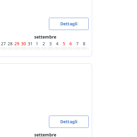
Dettagli
settembre
27
28
29
30
31
1
2
3
4
5
6
7
8
9
10
11
12
13
14
15
Dettagli
settembre