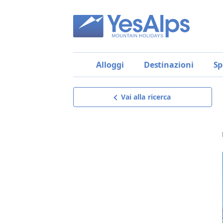
Alloggi
Destinazioni
Sp
Vai alla ricerca
Hotel Cervino
Richiedi offerta
riceverai un’offerta su misura,
dettagliata e senza impegno,
il miglior modo per scegliere!