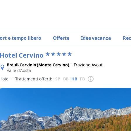
ort e tempo libero
Offerte
Idee vacanza
Rec
Hotel Cervino
Breuil-Cervinia (Monte Cervino)
-
Frazione Avouil
Valle d’Aosta
Hotel
‐
Trattamenti offerti:
SP
BB
HB
FB