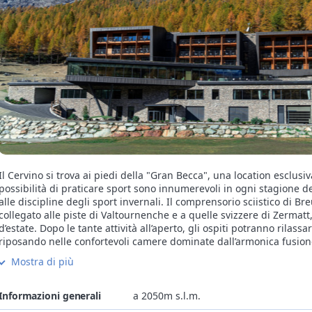
Il Cervino si trova ai piedi della "Gran Becca", una location esclusi
possibilità di praticare sport sono innumerevoli in ogni stagione del
alle discipline degli sport invernali. Il comprensorio sciistico di Breuil Cervinia è uno dei più grandi delle Alpi,
collegato alle piste di Valtournenche e a quelle svizzere di Zermatt
d’estate. Dopo le tante attività all’aperto, gli ospiti potranno rilass
riposando nelle confortevoli camere dominate dall’armonica fusion
della cucina internazionale o valdostana negli eleganti ristoranti 
Mostra di più
montagna incantata per eccellenza.
Informazioni generali
a 2050m s.l.m.