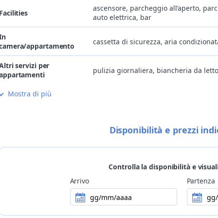
ascensore, parcheggio all’aperto, parc
Facilities
auto elettrica, bar
In
cassetta di sicurezza, aria condizionat
camera/appartamento
Altri servizi per
pulizia giornaliera, biancheria da let
appartamenti
Mostra di più
Internet
Wi-Fi gratis in camera/app.to e nelle 
ristorante aperto anche a mezzogiorn
Cucina
disponibile cucina senza glutine, disp
Disponibilità e prezzi indi
piscina interna riscaldata, sala fitne
Wellness
idromassaggio, massaggi
Controlla la disponibilità e visual
Bambini
struttura adatta a famiglie con bambi
Arrivo
Partenza
Animali
si accettano animali domestici di picco
gg/mm/aaaa
gg
Metodi di pagamento
Visa, American Express, MasterCard,