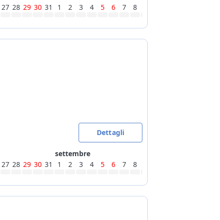
27
28
29
30
31
1
2
3
4
5
6
7
8
9
10
11
12
13
14
15
Dettagli
settembre
27
28
29
30
31
1
2
3
4
5
6
7
8
9
10
11
12
13
14
15