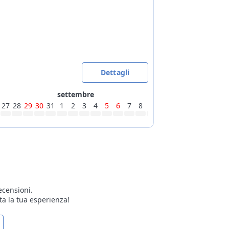
Dettagli
settembre
27
28
29
30
31
1
2
3
4
5
6
7
8
9
10
11
12
13
14
15
ecensioni.
ta la tua esperienza!