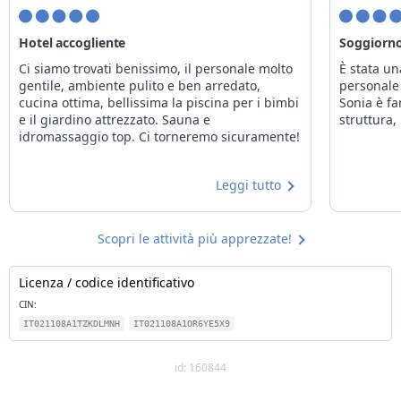
Hotel accogliente
Soggiorn
Ci siamo trovati benissimo, il personale molto
È stata un
gentile, ambiente pulito e ben arredato,
personale 
cucina ottima, bellissima la piscina per i bimbi
Sonia è fa
e il giardino attrezzato. Sauna e
struttura, 
idromassaggio top. Ci torneremo sicuramente!
Leggi tutto
Scopri le attività più apprezzate!
Licenza / codice identificativo
CIN:
IT021108A1TZKDLMNH
IT021108A1OR6YE5X9
id: 160844