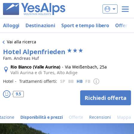
Alloggi
Destinazioni
Sport e tempo libero
Offerte
Vai alla ricerca
Hotel Alpenfrieden
Fam. Andreas Huf
Rio Bianco (Valle Aurina)
-
Via Weißenbach, 25a
Valli Aurina e di Tures, Alto Adige
Hotel
‐
Trattamenti offerti:
SP
BB
HB
FB
9.5
Richiedi offerta
tazione
Disponibilità e prezzi
Offerte
Recensioni
Mappa