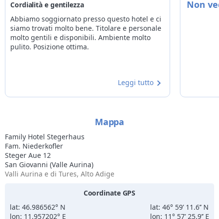
Non ved
Cordialità e gentilezza
Abbiamo soggiornato presso questo hotel e ci
siamo trovati molto bene. Titolare e personale
molto gentili e disponibili. Ambiente molto
pulito. Posizione ottima.
Leggi tutto
Mappa
Family Hotel Stegerhaus
Fam. Niederkofler
Steger Aue 12
San Giovanni (Valle Aurina)
Valli Aurina e di Tures, Alto Adige
Coordinate GPS
lat: 46.986562° N
lat: 46° 59’ 11.6’’ N
lon: 11.957202° E
lon: 11° 57’ 25.9’’ E