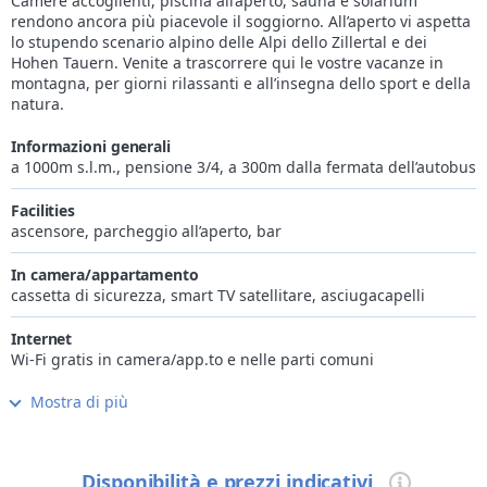
Camere accoglienti, piscina all’aperto, sauna e solarium
rendono ancora più piacevole il soggiorno. All’aperto vi aspetta
lo stupendo scenario alpino delle Alpi dello Zillertal e dei
Hohen Tauern. Venite a trascorrere qui le vostre vacanze in
montagna, per giorni rilassanti e all’insegna dello sport e della
natura.
Informazioni generali
a 1000m s.l.m., pensione 3/4, a 300m dalla fermata dell’autobus
Facilities
ascensore, parcheggio all’aperto, bar
In camera/appartamento
cassetta di sicurezza, smart TV satellitare, asciugacapelli
Internet
Wi-Fi gratis in camera/app.to e nelle parti comuni
Mostra di più
Cucina
spuntino pomeridiano, disponibile cucina senza glutine e
lattosio, disponibile cucina vegetariana
Disponibilità e prezzi indicativi