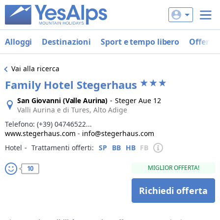
Alloggi
Destinazioni
Sport e tempo libero
Offerte
Vai alla ricerca
Family Hotel Stegerhaus
San Giovanni (Valle Aurina)
-
Steger Aue 12
Valli Aurina e di Tures, Alto Adige
Telefono:
(+39) 04746522...
www.stegerhaus.com
-
info@stegerhaus.com
Hotel
‐
Trattamenti offerti:
SP
BB
HB
FB
MIGLIOR OFFERTA!
10
Richiedi offerta