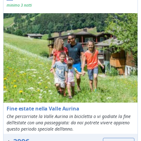
06/09/2026
26/09/2026
da
102€
a
127€
minimo 3 notti
27/09/2026
10/10/2026
da
97€
a
122€
Fine estate nella Valle Aurina
Che percorriate la Valle Aurina in bicicletta o vi godiate la fine
dell’estate con una passeggiata: da noi potrete vivere appieno
questo periodo speciale dell’anno.