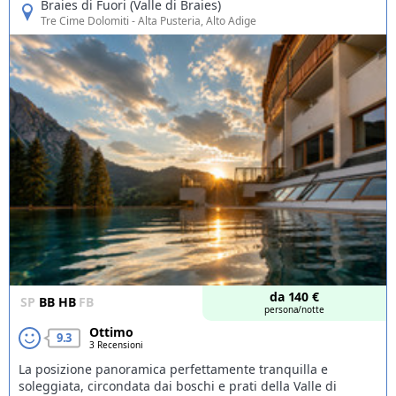
Braies di Fuori (Valle di Braies)
Tre Cime Dolomiti
- Alta Pusteria, Alto Adige
da
140
€
SP
BB
HB
FB
persona/notte
Ottimo
9.3
3 Recensioni
La posizione panoramica perfettamente tranquilla e
soleggiata, circondata dai boschi e prati della Valle di