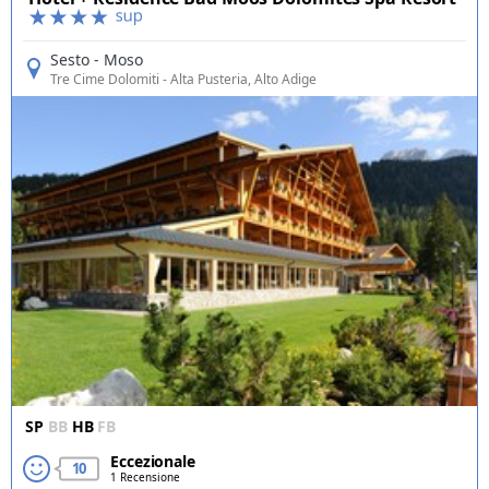
Sesto - Moso
Tre Cime Dolomiti
- Alta Pusteria, Alto Adige
SP
BB
HB
FB
Eccezionale
10
1 Recensione