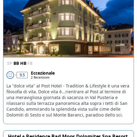
SP
BB
HB
FB
Eccezionale
9.5
2 Recensioni
La "dolce vita" al Post Hotel - Tradition & Lifestyle è una vera
filosofia di vita. Dolce vita è...rientrare al Post al termine di
una meravigliosa giornata di vacanza in Val Pusteria e
rilassarsi sulla terrazza panoramica alta sopra i tetti di San
Candido, ammirando la splendida vista sulle cime delle
Dolomiti di Sesto e sul Monte Baranci, paradiso dello sci.
Hotel + Residence Bad Moos Dolomites Spa Resort