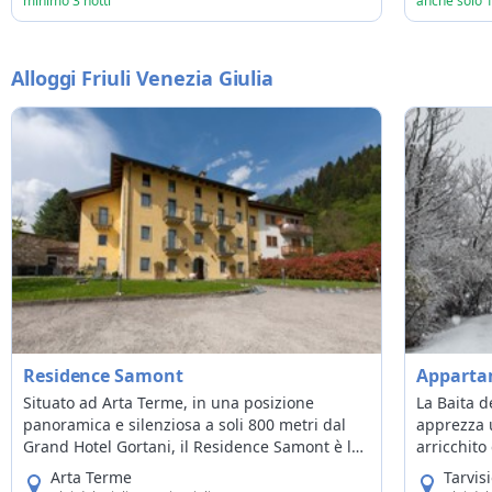
minimo 3 notti
anche solo 1
Alloggi Friuli Venezia Giulia
Residence Samont
Appartam
Situato ad Arta Terme, in una posizione
La Baita de
panoramica e silenziosa a soli 800 metri dal
apprezza 
Grand Hotel Gortani, il Residence Samont è la
arricchito
scelta ideale per chi cerca una vacanza in
dall’incon
Arta Terme
Tarvis
totale autonomia. Ricavato da un antico