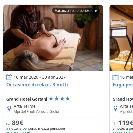
Vacanza spa e benessere
Occasione di relax - 3 notti
Fuga per un
16 mar 2026 - 30 apr 2027
16 mar
Occasione di relax - 3 notti
Fuga per
Grand Hotel Gortani
Grand Hot
Arta Terme
Arta 
Alpi del Friuli Venezia Giulia
Alpi del
89€
119
da
da
a notte, a persona, mezza pensione
a notte, a 