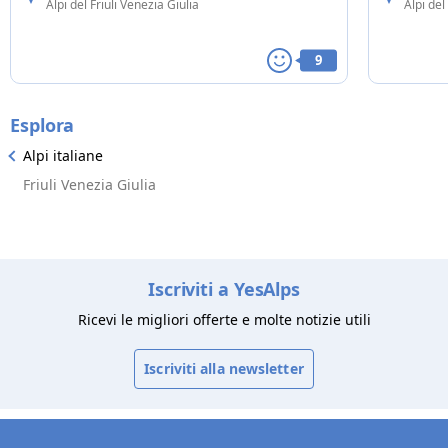
Alpi del Friuli Venezia Giulia
Alpi del
palazzo, il residence offre appartamenti
spaziosi e confortevoli.
9
Esplora
Alpi italiane
Friuli Venezia Giulia
Iscriviti a YesAlps
Ricevi le migliori offerte e molte notizie utili
Iscriviti alla newsletter