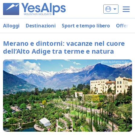
Alloggi
Destinazioni
Sport e tempo libero
Offerte
Merano e dintorni: vacanze nel cuore
dell’Alto Adige tra terme e natura
photo by Johanna Huber