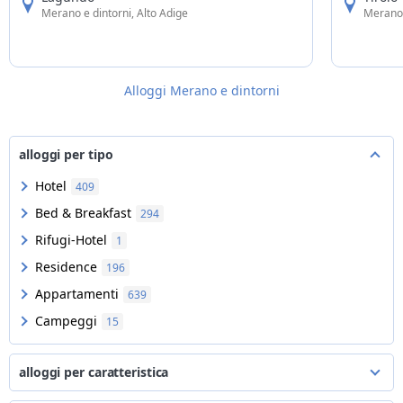
più in basso, sulla Valle dell’Adige.
vigneti, i
Merano e dintorni, Alto Adige
Merano 
centrale.
Alloggi Merano e dintorni
alloggi per tipo
Hotel
409
Bed & Breakfast
294
Rifugi-Hotel
1
Residence
196
Appartamenti
639
Campeggi
15
alloggi per caratteristica