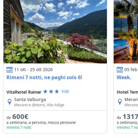
Rimani 7 notti, ne paghi solo 6!
Week.
11 ott - 25 ott 2026
05 feb
Rimani 7 notti, ne paghi solo 6!
Week.
Vitalhotel Rainer
Hotel Te
Santa Valburga
Meran
Merano e dintorni, Alto Adige
Merano 
600€
131
da
da
a settimana, a persona, mezza pensione
a settimana
minimo 7 notti
minimo 7 not