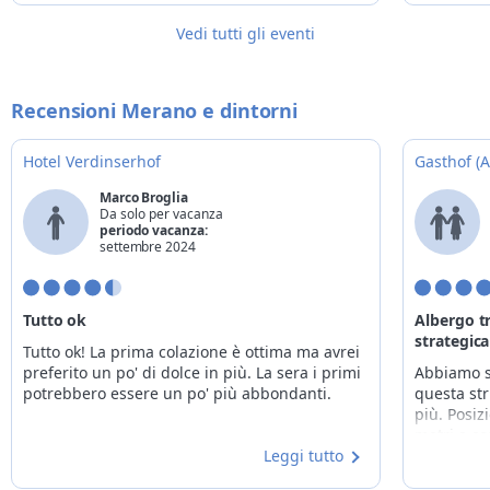
Vedi tutti gli eventi
Recensioni Merano e dintorni
Hotel Verdinserhof
Gasthof (
Marco Broglia
Da solo per vacanza
periodo vacanza:
settembre 2024
Tutto ok
Albergo tr
strategica
Tutto ok! La prima colazione è ottima ma avrei
preferito un po' di dolce in più. La sera i primi
Abbiamo s
potrebbero essere un po' più abbondanti.
questa str
più. Posiz
metri e c
Leggi tutto
frequenti 
ma tranqui