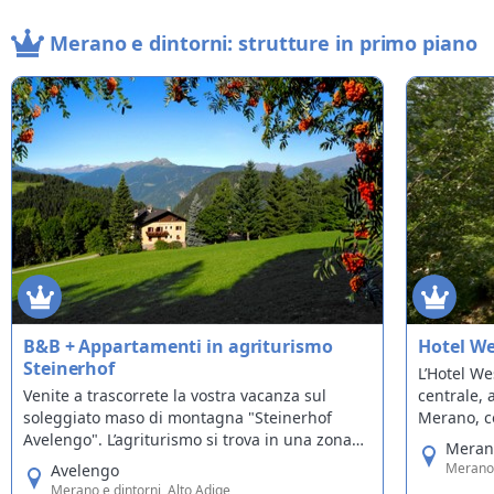
Merano e dintorni: strutture in primo piano
B&B + Appartamenti in agriturismo
Hotel W
Steinerhof
L’Hotel We
Venite a trascorrete la vostra vacanza sul
centrale, 
soleggiato maso di montagna "Steinerhof
Merano, co
Avelengo". L’agriturismo si trova in una zona
offre la t
Meran
tranquilla, a un’altitudine di 1290m su un
soggiorno 
Merano 
Avelengo
altipiano sopra la conca di Merano.
sistemazio
Merano e dintorni, Alto Adige