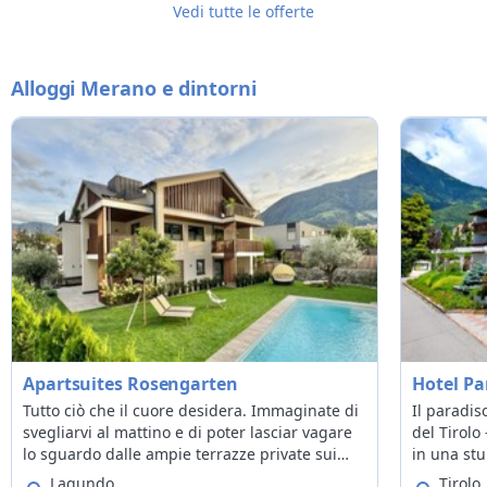
Vedi tutte le offerte
Alloggi Merano e dintorni
Apartsuites Rosengarten
Hotel Pa
Tutto ciò che il cuore desidera. Immaginate di
Il paradis
svegliarvi al mattino e di poter lasciar vagare
del Tirolo 
lo sguardo dalle ampie terrazze private sui
in una stu
vicini vigneti e frutteti fino a Castel Tirolo e,
termale di
Lagundo
Tirolo