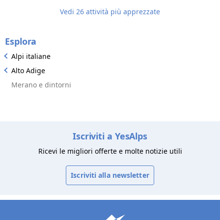
alla strad
Vedi 26 attività più apprezzate
Pulizia de
Colazione 
posto la 
Esplora
impiattame
tipica ma 
Alpi italiane
Insomma, 
ambiente 
Alto Adige
sono state 
Merano e dintorni
ringrazia
di casa d
consigli e
Iscriviti a YesAlps
Ricevi le migliori offerte e molte notizie utili
Iscriviti alla newsletter