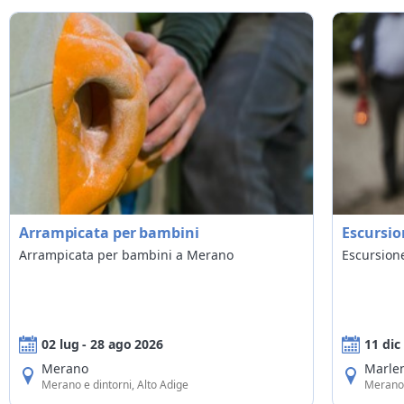
"bikers welcome" con servizi per i motociclisti
13
con accesso a internet per gli ospiti
641
con colonnine per ricarica auto elettrica
111
Attività per bambini e famiglie
Gite / Escur
Arrampicata per bambini
Escursio
Arrampicata per bambini
Escursione 
Arrampicata per bambini a Merano
Escursion
02 lug - 28 ago 2026
11 dic
Merano
Marle
Merano e dintorni, Alto Adige
Merano 