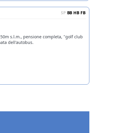
SP
BB
HB
FB
250m s.l.m., pensione completa, "golf club
ta dell'autobus.