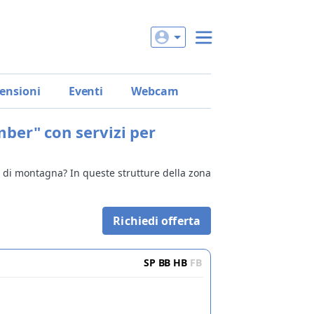
ensioni
Eventi
Webcam
ber" con servizi per
n di montagna? In queste strutture della zona
Richiedi offerta
SP
BB
HB
FB