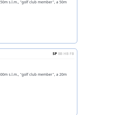
250m s.l.m., "golf club member", a 50m
SP
BB
HB
FB
400m s.l.m., "golf club member", a 20m