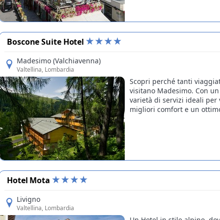
Boscone Suite Hotel
Madesimo (Valchiavenna)
Valtellina
, Lombardia
Scopri perché tanti viaggia
visitano Madesimo. Con un 
varietà di servizi ideali per
migliori comfort e un ottim
Hotel Mota
Livigno
Valtellina
, Lombardia
Un Hotel in stile alpino, dov