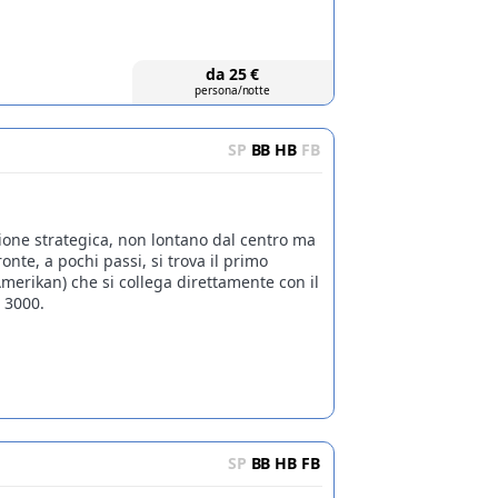
da
25
€
persona/notte
SP
BB
HB
FB
izione strategica, non lontano dal centro ma
onte, a pochi passi, si trova il primo
t Amerikan) che si collega direttamente con il
 3000.
SP
BB
HB
FB