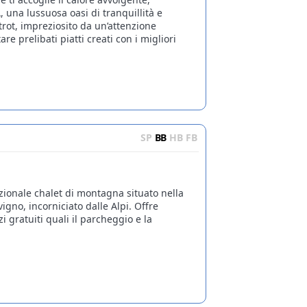
, una lussuosa oasi di tranquillità e
trot, impreziosito da un’attenzione
are prelibati piatti creati con i migliori
SP
BB
HB
FB
izionale chalet di montagna situato nella
vigno, incorniciato dalle Alpi. Offre
i gratuiti quali il parcheggio e la