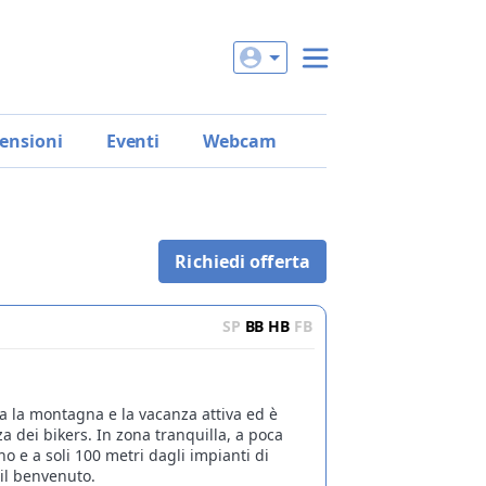
ensioni
Eventi
Webcam
Richiedi offerta
SP
BB
HB
FB
ma la montagna e la vacanza attiva ed è
za dei bikers. In zona tranquilla, a poca
no e a soli 100 metri dagli impianti di
à il benvenuto.