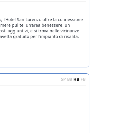
o, l’Hotel San Lorenzo offre la connessione
camere pulite, un’area benessere, un
ti aggiuntivi, e si trova nelle vicinanze
vetta gratuito per l’impianto di risalita.
SP
BB
HB
FB