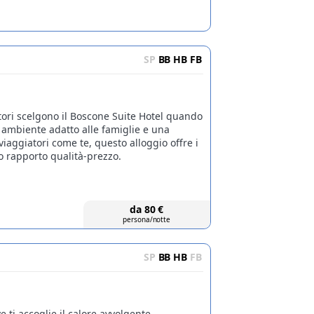
SP
BB
HB
FB
tori scelgono il Boscone Suite Hotel quando
ambiente adatto alle famiglie e una
 viaggiatori come te, questo alloggio offre i
o rapporto qualità-prezzo.
da
80
€
persona/notte
SP
BB
HB
FB
e ti accoglie il calore avvolgente,