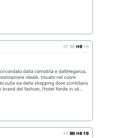
SP
BB
HB
FB
circondato dalla comodità e dall’eleganza,
destinazione ideale. Situato nel cuore
to sulla via dello shopping dove scintillano
i brand del fashion, l’hotel fonde in sé...
SP
BB
HB
FB