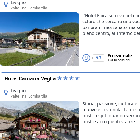
Livigno
Valtellina
, Lombardia
L’Hotel Flora si trova nel c
coloro che cercano una vac
panorami mozzafiato, ma se
pieno centro, all’interno de
Eccezionale
9.7
128 Recensioni
Hotel Camana Veglia
Livigno
Valtellina
, Lombardia
Storia, passione, cultura e u
muove e ci stimola. La nostr
nostri ospiti quando verran
nostre accoglienti stanze.