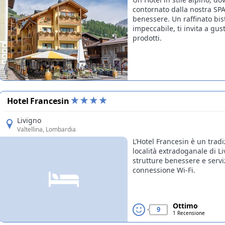
contornato dalla nostra SPA
benessere. Un raffinato bis
impeccabile, ti invita a gust
prodotti.
Hotel Francesin
Livigno
Valtellina
, Lombardia
L’Hotel Francesin è un trad
località extradoganale di Li
strutture benessere e serviz
connessione Wi-Fi.
Ottimo
9
1 Recensione