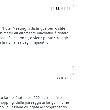
SP
BB
HB
FB
l’Hotel Meeting si distingue per lo stile
on materiali altamente innovativi, è dotato
località San Rocco, diviene punto strategico
 la vicinanza degli impianti di...
SP
BB
HB
FB
to l’anno, è situato a 200 metri dall’isola
shopping, dalla passeggiata lungo il fiume
inovia Cassana collegata al comprensorio