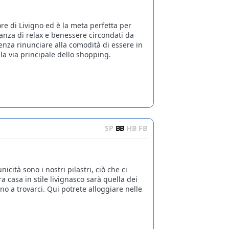
uore di Livigno ed è la meta perfetta per
anza di relax e benessere circondati da
nza rinunciare alla comodità di essere in
lla via principale dello shopping.
SP
BB
HB
FB
nicità sono i nostri pilastri, ciò che ci
a casa in stile livignasco sarà quella dei
no a trovarci. Qui potrete alloggiare nelle