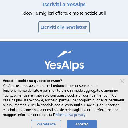
Iscriviti a YesAlps
Ricevi le migliori offerte e molte notizie utili
Iscriviti alla newsletter
Accetti i cookie su questo browser?
YesAlps usa cookie che non richiedono il tuo consenso per il
funzionamento del sito e per monitorarne in modo aggregato e anonimo
desktop
seguici su
l'utilizzo. Per usare il sito solo con questi cookie chiudi il banner con "X".
YesAlps può usare cookie, anche di partner, per proporti pubblicità pertinenti
ai tuoi interessi e per la condivisione di contenuti sui social. Con "Accetto"
Italiano
esprimi il tuo consenso a questi cookie o dettaglialo con "Preferenze". Per
maggiori informazioni consulta l'
informativa privacy
.
Preferenze
Privacy
Cookies
Chi siamo
Accetto