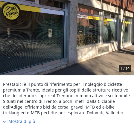
1 / 10
Prestabici è il punto di riferimento per il noleggio biciclette
premium a Trento, ideale per gli ospiti delle strutture ricettive
che desiderano scoprire il Trentino in modo attivo e sostenibile.
Situati nel centro di Trento, a pochi metri dalla Ciclabile
dell’Adige, offriamo bici da corsa, gravel, MTB ed e-bike
trekking ed e-MTB perfette per esplorare Dolomiti, Valle dei
Laghi, Monte Bondone e Lago di Garda.
Mostra di più
Il noleggio è disponibile su base giornaliera o plurigiornaliera
ed è accompagnato da assistenza tecnica professionale,