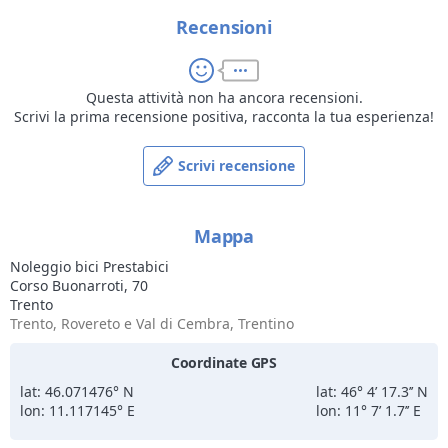
officina specializzata e accessori dedicati. Grazie alla posizione
strategica, i nostri clienti possono partire direttamente in
Recensioni
bicicletta senza necessità di spostamenti o trasporti aggiuntivi.
Con Prestabici Experience proponiamo itinerari cicloturistici,
percorsi sportivi e proposte family-friendly tra natura, sport ed
Questa attività non ha ancora recensioni.
enogastronomia locale, rendendo ogni soggiorno a Trento
Scrivi la prima recensione positiva, racconta la tua esperienza!
un’esperienza autentica su due ruote.
Servizio disponibile a Trento centro e dintorni. Consigliamo
prenotazione anticipata nei periodi di alta stagione. Preventivi
Scrivi recensione
personalizzati per gruppi e strutture ricettive.
Mappa
Noleggio bici Prestabici
Corso Buonarroti, 70
Trento
Trento, Rovereto e Val di Cembra, Trentino
Coordinate GPS
lat: 46.071476° N
lat: 46° 4’ 17.3’’ N
lon: 11.117145° E
lon: 11° 7’ 1.7’’ E